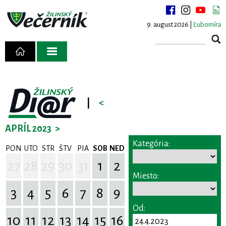
9. august 2026 |
Ľubomíra
|
<
APRÍL 2023
>
Kategória:
PON
UTO
STR
ŠTV
PIA
SOB
NED
27
28
29
30
31
1
2
Miesto:
3
4
5
6
7
8
9
Od:
10
11
12
13
14
15
16