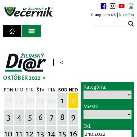
6. august 2026 |
Jozefína
|
<
OKTÓBER 2022
>
Kategória:
PON
UTO
STR
ŠTV
PIA
SOB
NED
26
27
28
29
30
1
2
Miesto:
3
4
5
6
7
8
9
Od:
10
11
12
13
14
15
16