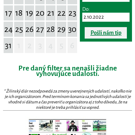
Do:
17
18
19
20
21
22
23
24
25
26
27
28
29
30
Pošli nám tip
31
1
2
3
4
5
6
Pre daný filter sa nenašli žiadne
vyhovujúce udalosti.
* Žilinský diár nezodpovedá za zmeny uverejnených udalostí, nakoľko nie
je ich organizátorom. Pred termínom konania sa jednotlivých udalostí je
vhodné si dátum a čas preveriť u organizátora aj z toho dôvodu, že na
niektoré je treba prihlásiť sa vopred.