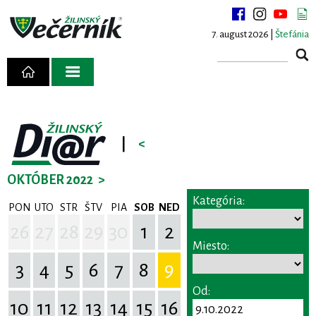
7. august 2026 |
Štefánia
|
<
OKTÓBER 2022
>
Kategória:
PON
UTO
STR
ŠTV
PIA
SOB
NED
26
27
28
29
30
1
2
Miesto:
3
4
5
6
7
8
9
Od:
10
11
12
13
14
15
16