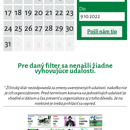
Do:
17
18
19
20
21
22
23
24
25
26
27
28
29
30
Pošli nám tip
31
1
2
3
4
5
6
Pre daný filter sa nenašli žiadne
vyhovujúce udalosti.
* Žilinský diár nezodpovedá za zmeny uverejnených udalostí, nakoľko nie
je ich organizátorom. Pred termínom konania sa jednotlivých udalostí je
vhodné si dátum a čas preveriť u organizátora aj z toho dôvodu, že na
niektoré je treba prihlásiť sa vopred.