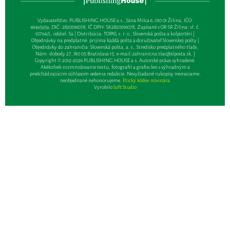
Vydavateľsťvo: PUBLISHING HOUSE a.s., Jána Milca 6, 010 01 Žilina, IČO:
46495959, DIČ: 2820016078, IČ DPH: SK2820016078, Zapísané v OR SR Žilina: vl. č.
10764/L, oddiel: Sa | Distribúcia: TOPAS, s. r. o., Slovenská pošta a kolportéri |
Objednávky na predplatné: prijíma každá pošta a doručovateľ Slovenskej pošty |
Objednávky do zahraničia: Slovenská pošta, a. s., Stredisko predplatného tlače,
Nám. slobody 27, 810 05 Bratislava 15, e-mail:
zahranicna.tlac@slposta.sk
. |
Copyright © 2012-2026 PUBLISHING HOUSE a.s. Autorské práva vyhradené.
Akékoľvek rozmnožovanie textu, fotografií a grafov len s výhradným a
predchádzajúcim súhlasom vedenia redakcie. Nevyžiadané rukopisy nevraciame,
neobjednané nehonorujeme.
Etický kódex novinára
Vyrobilo
Soft Studio