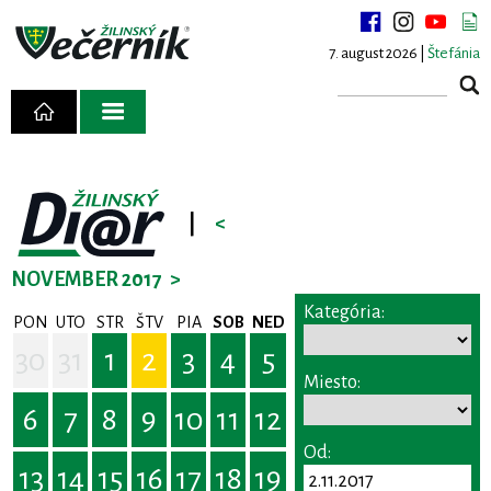
7. august 2026 |
Štefánia
|
<
NOVEMBER 2017
>
Kategória:
PON
UTO
STR
ŠTV
PIA
SOB
NED
30
31
1
2
3
4
5
Miesto:
6
7
8
9
10
11
12
Od:
13
14
15
16
17
18
19