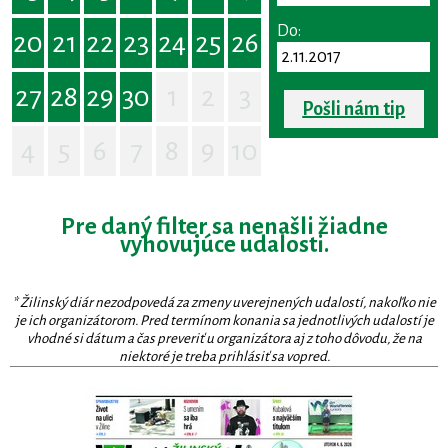
Do:
20
21
22
23
24
25
26
27
28
29
30
1
2
3
Pošli nám tip
4
5
6
7
8
9
10
Pre daný filter sa nenašli žiadne
vyhovujúce udalosti.
* Žilinský diár nezodpovedá za zmeny uverejnených udalostí, nakoľko nie
je ich organizátorom. Pred termínom konania sa jednotlivých udalostí je
vhodné si dátum a čas preveriť u organizátora aj z toho dôvodu, že na
niektoré je treba prihlásiť sa vopred.