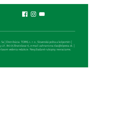
| Distribúcia: TOPAS, s. r. o., Slovenská pošta a kolportéri |
27, 810 05 Bratislava 15, e-mail:
zahranicna.tlac@slposta.sk
. |
hlasom vedenia redakcie. Nevyžiadané rukopisy nevraciame,