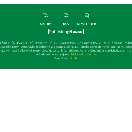
ARCHÍV
RSS
NEWSLETTER
lina, IČO: 46495959, DIČ: 2820016078, IČ DPH: SK2820016078, Zapísané v OR SR Žilina: vl. č. 10764/L, oddiel: Sa 
ovenskej pošty | Objednávky do zahraničia: Slovenská pošta, a. s., Stredisko predplatného tlače, Nám. slobody 
va vyhradené. Akékoľvek rozmnožovanie textu, fotografií a grafov len s výhradným a predchádzajúcim sú
neobjednané nehonorujeme.
Etický kódex novinára
Vyrobilo
Soft Studio