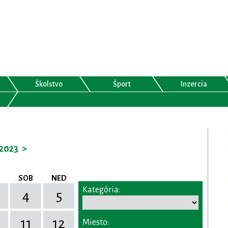
Školstvo
Šport
Inzercia
2023
>
SOB
NED
Kategória:
4
5
11
12
Miesto: