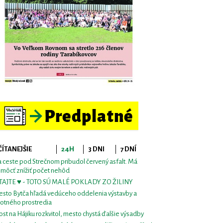
ČÍTANEJŠIE
24H
3 DNI
7 DNÍ
 ceste pod Strečnom pribudol červený asfalt. Má
môcť znížiť počet nehôd
TAJTE ♥ - TOTO SÚ MALÉ POKLADY ZO ŽILINY
sto Bytča hľadá vedúceho oddelenia výstavby a
votného prostredia
st na Hájiku rozkvitol, mesto chystá ďalšie výsadby