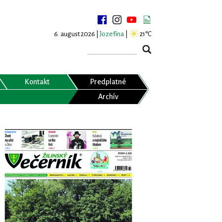
6. august 2026 |
Jozefína
|
21°C
Kontakt
Predplatné
Archív