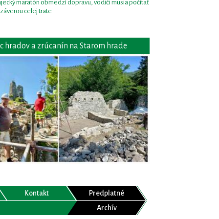
jecký maratón obmedzí dopravu, vodiči musia počítať
uzáverou celej trate
c hradov a zrúcanín na Starom hrade
Kontakt
Predplatné
Archív