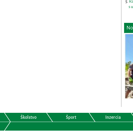
Ra
s 
No
Školstvo
Šport
Inzercia