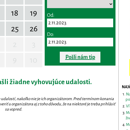
18
19
Od:
25
26
Do:
2
3
Pošli nám tip
9
10
ašli žiadne vyhovujúce udalosti.
NAJ
Na
 udalostí, nakoľko nie je ich organizátorom. Pred termínom konania
po
eriť u organizátora aj z toho dôvodu, že na niektoré je treba prihlásiť
VI
sa vopred.
Me
ži
Mo