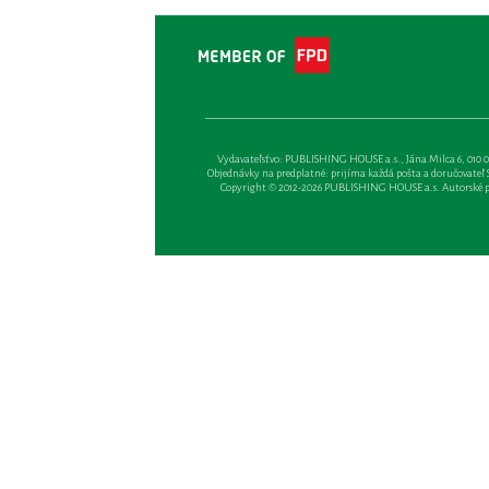
Vydavateľsťvo: PUBLISHING HOUSE a.s., Jána Milca 6, 010 01 Ži
Objednávky na predplatné: prijíma každá pošta a doručovateľ Sl
Copyright © 2012-2026 PUBLISHING HOUSE a.s. Autorské prá