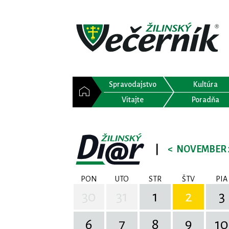
Spravodajstvo
Kultúra
Vitajte
Poradňa
|
<
NOVEMBER 
PON
UTO
STR
ŠTV
PIA
30
31
1
2
3
6
7
8
9
10