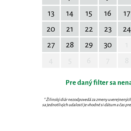
13
14
15
16
17
20
21
22
23
24
27
28
29
30
1
4
5
6
7
8
Pre daný filter sa nen
* Žilinský diár nezodpovedá za zmeny uverejnených
sa jednotlivých udalostí je vhodné si dátum a čas prev