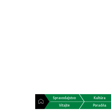
Spravodajstvo
Kultúra
Vitajte
Poradňa