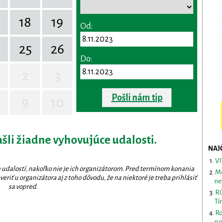
18
19
Od:
25
26
Do:
2
3
Pošli nám tip
9
10
ašli žiadne vyhovujúce udalosti.
NAJ
VI
 udalostí, nakoľko nie je ich organizátorom. Pred termínom konania
Me
eriť u organizátora aj z toho dôvodu, že na niektoré je treba prihlásiť
ne
sa vopred.
RO
Tí
Ro
po