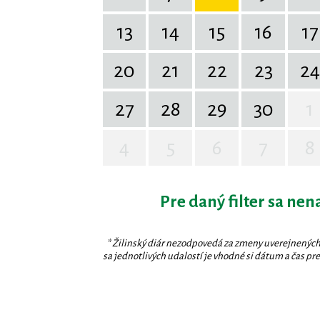
13
14
15
16
17
20
21
22
23
24
27
28
29
30
1
4
5
6
7
8
Pre daný filter sa nen
* Žilinský diár nezodpovedá za zmeny uverejnených
sa jednotlivých udalostí je vhodné si dátum a čas prev