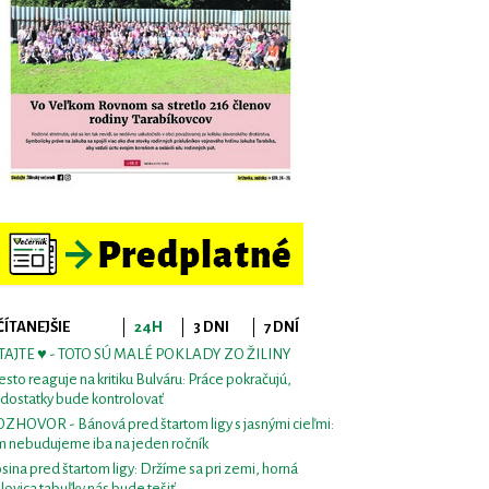
ČÍTANEJŠIE
24H
3 DNI
7 DNÍ
TAJTE ♥ - TOTO SÚ MALÉ POKLADY ZO ŽILINY
sto reaguje na kritiku Bulváru: Práce pokračujú,
dostatky bude kontrolovať
ZHOVOR - Bánová pred štartom ligy s jasnými cieľmi:
m nebudujeme iba na jeden ročník
sina pred štartom ligy: Držíme sa pri zemi, horná
lovica tabuľky nás bude tešiť