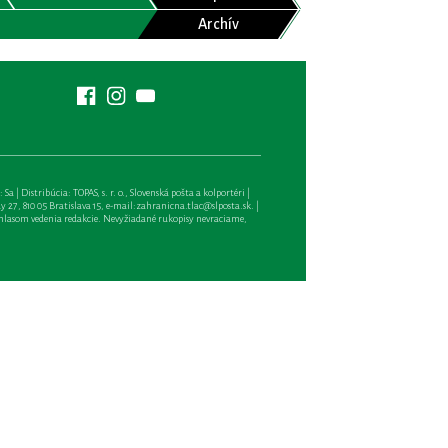
Archív
| Distribúcia: TOPAS, s. r. o., Slovenská pošta a kolportéri |
27, 810 05 Bratislava 15, e-mail:
zahranicna.tlac@slposta.sk
. |
hlasom vedenia redakcie. Nevyžiadané rukopisy nevraciame,