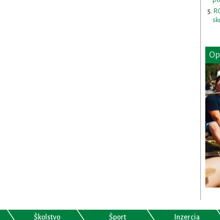
RO
sk
Op
Školstvo
Šport
Inzercia