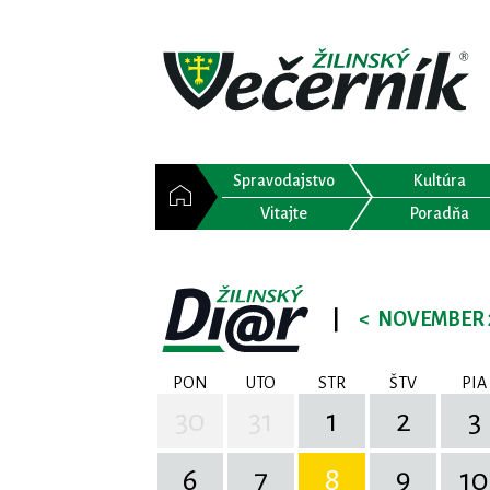
Spravodajstvo
Kultúra
Vitajte
Poradňa
|
<
NOVEMBER 
PON
UTO
STR
ŠTV
PIA
30
31
1
2
3
6
7
8
9
10