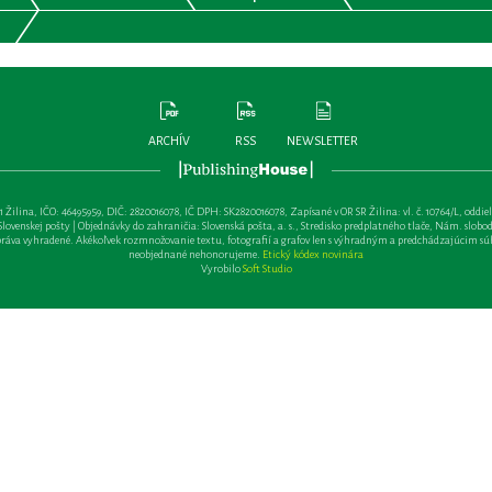
ARCHÍV
RSS
NEWSLETTER
lina, IČO: 46495959, DIČ: 2820016078, IČ DPH: SK2820016078, Zapísané v OR SR Žilina: vl. č. 10764/L, oddiel: Sa 
ovenskej pošty | Objednávky do zahraničia: Slovenská pošta, a. s., Stredisko predplatného tlače, Nám. slobody 
va vyhradené. Akékoľvek rozmnožovanie textu, fotografií a grafov len s výhradným a predchádzajúcim sú
neobjednané nehonorujeme.
Etický kódex novinára
Vyrobilo
Soft Studio