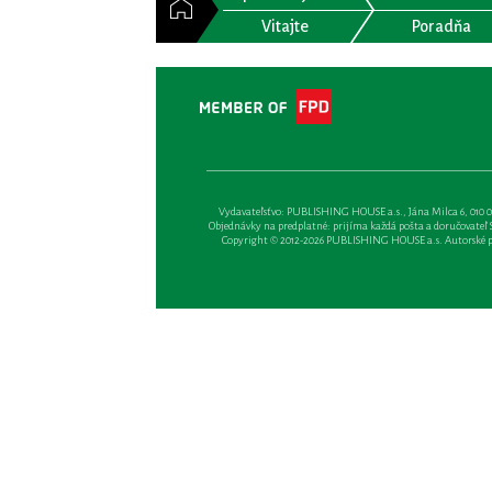
Vitajte
Poradňa
Vydavateľsťvo: PUBLISHING HOUSE a.s., Jána Milca 6, 010 01 Ži
Objednávky na predplatné: prijíma každá pošta a doručovateľ Sl
Copyright © 2012-2026 PUBLISHING HOUSE a.s. Autorské prá