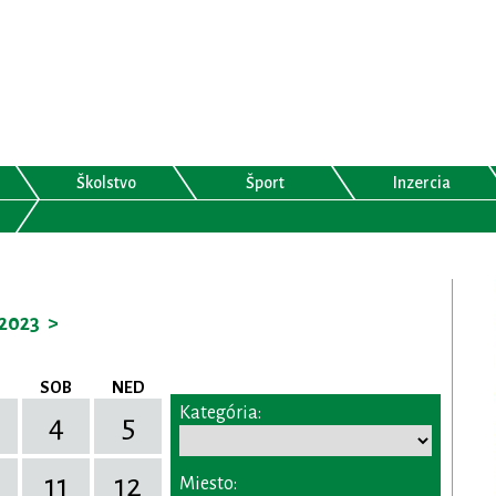
Školstvo
Šport
Inzercia
2023
>
SOB
NED
Kategória:
4
5
11
12
Miesto: