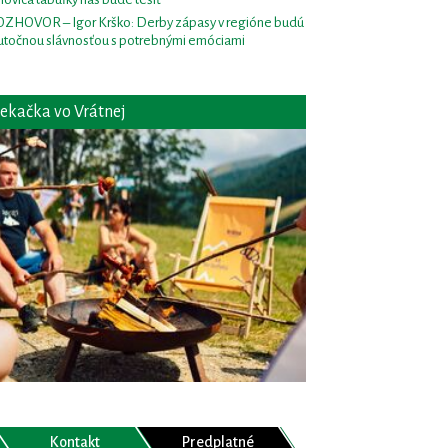
ZHOVOR – Igor Krško: Derby zápasy v regióne budú
utočnou slávnosťou s potrebnými emóciami
ekačka vo Vrátnej
Kontakt
Predplatné