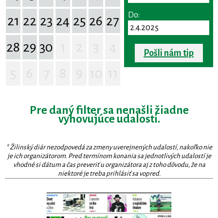
Do:
21
22
23
24
25
26
27
28
29
30
1
2
3
4
Pošli nám tip
5
6
7
8
9
10
11
Pre daný filter sa nenašli žiadne
vyhovujúce udalosti.
* Žilinský diár nezodpovedá za zmeny uverejnených udalostí, nakoľko nie
je ich organizátorom. Pred termínom konania sa jednotlivých udalostí je
vhodné si dátum a čas preveriť u organizátora aj z toho dôvodu, že na
niektoré je treba prihlásiť sa vopred.