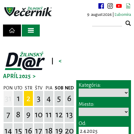
9. august 2026 |
Ľubomíra
|
<
APRÍL 2025
>
Kategória:
PON
UTO
STR
ŠTV
PIA
SOB
NED
31
1
2
3
4
5
6
Miesto:
7
8
9
10
11
12
13
Od:
14
15
16
17
18
19
20