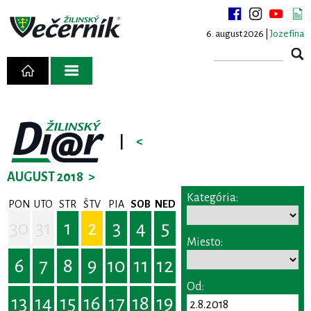
6. august 2026 |
Jozefína
|
<
AUGUST 2018
>
Kategória:
PON
UTO
STR
ŠTV
PIA
SOB
NED
30
31
1
2
3
4
5
Miesto:
6
7
8
9
10
11
12
Od:
13
14
15
16
17
18
19