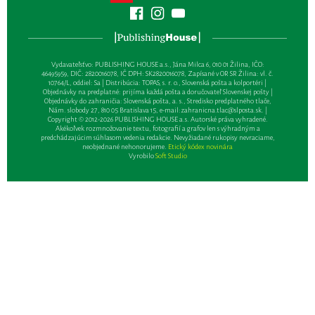
Vydavateľsťvo: PUBLISHING HOUSE a.s., Jána Milca 6, 010 01 Žilina, IČO:
46495959, DIČ: 2820016078, IČ DPH: SK2820016078, Zapísané v OR SR Žilina: vl. č.
10764/L, oddiel: Sa | Distribúcia: TOPAS, s. r. o., Slovenská pošta a kolportéri |
Objednávky na predplatné: prijíma každá pošta a doručovateľ Slovenskej pošty |
Objednávky do zahraničia: Slovenská pošta, a. s., Stredisko predplatného tlače,
Nám. slobody 27, 810 05 Bratislava 15, e-mail:
zahranicna.tlac@slposta.sk
. |
Copyright © 2012-2026 PUBLISHING HOUSE a.s. Autorské práva vyhradené.
Akékoľvek rozmnožovanie textu, fotografií a grafov len s výhradným a
predchádzajúcim súhlasom vedenia redakcie. Nevyžiadané rukopisy nevraciame,
neobjednané nehonorujeme.
Etický kódex novinára
Vyrobilo
Soft Studio