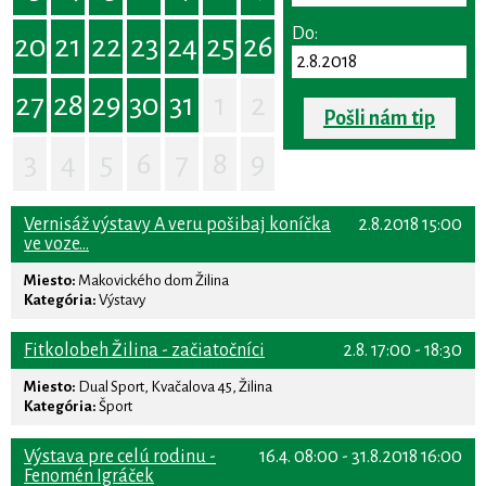
Do:
20
21
22
23
24
25
26
27
28
29
30
31
1
2
Pošli nám tip
3
4
5
6
7
8
9
Vernisáž výstavy A veru pošibaj koníčka
2.8.2018 15:00
ve voze...
Miesto:
Makovického dom Žilina
Kategória:
Výstavy
Fitkolobeh Žilina - začiatočníci
2.8. 17:00 - 18:30
Miesto:
Dual Sport, Kvačalova 45, Žilina
Kategória:
Šport
Výstava pre celú rodinu -
16.4. 08:00 - 31.8.2018 16:00
Fenomén Igráček