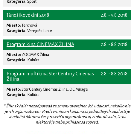
Kategória:
Šport
Jánošikové dni 2018
2.8. - 5.8.2018
Miesto:
Terchová
Kategória:
Verejné dianie
Program kina CINEMAX ŽILINA
2.8. - 8.8.2018
Miesto:
ZOC MAX Žilina
Kategória:
Kultúra
Program multikina Ster Century Cinemas
2.8. - 8.8.2018
Žilina
Miesto:
Ster Century Cinemas Žilina, OC Mirage
Kategória:
Kultúra
* Žilinský diár nezodpovedá za zmeny uverejnených udalostí, nakoľko nie
je ich organizátorom. Pred termínom konania sa jednotlivých udalostí je
vhodné si dátum a čas preveriť u organizátora aj z toho dôvodu, že na
niektoré je treba prihlásiť sa vopred.