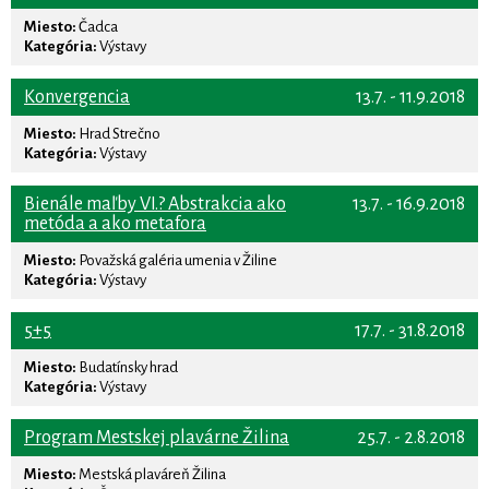
Miesto:
Čadca
Kategória:
Výstavy
Konvergencia
13.7. - 11.9.2018
Miesto:
Hrad Strečno
Kategória:
Výstavy
Bienále maľby VI.? Abstrakcia ako
13.7. - 16.9.2018
metóda a ako metafora
Miesto:
Považská galéria umenia v Žiline
Kategória:
Výstavy
5+5
17.7. - 31.8.2018
Miesto:
Budatínsky hrad
Kategória:
Výstavy
Program Mestskej plavárne Žilina
25.7. - 2.8.2018
Miesto:
Mestská plaváreň Žilina