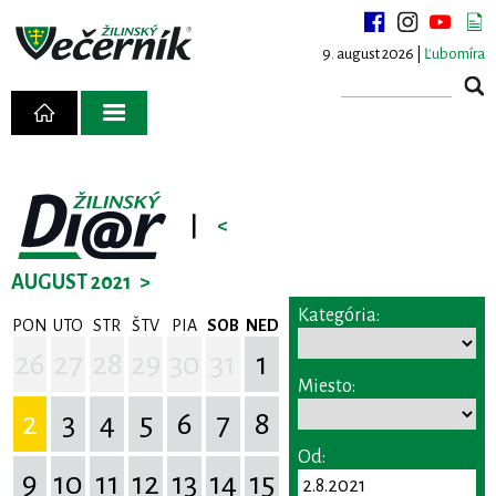
9. august 2026 |
Ľubomíra
|
<
AUGUST 2021
>
Kategória:
PON
UTO
STR
ŠTV
PIA
SOB
NED
26
27
28
29
30
31
1
Miesto:
2
3
4
5
6
7
8
Od:
9
10
11
12
13
14
15