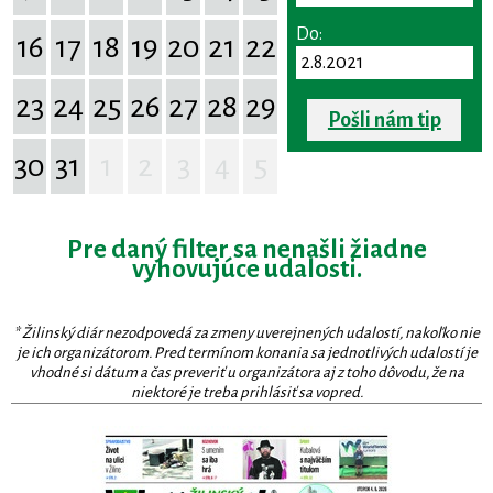
Do:
16
17
18
19
20
21
22
23
24
25
26
27
28
29
Pošli nám tip
30
31
1
2
3
4
5
Pre daný filter sa nenašli žiadne
vyhovujúce udalosti.
* Žilinský diár nezodpovedá za zmeny uverejnených udalostí, nakoľko nie
je ich organizátorom. Pred termínom konania sa jednotlivých udalostí je
vhodné si dátum a čas preveriť u organizátora aj z toho dôvodu, že na
niektoré je treba prihlásiť sa vopred.