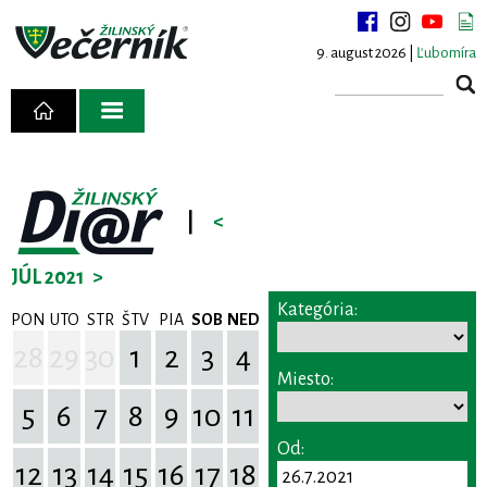
9. august 2026 |
Ľubomíra
|
<
JÚL 2021
>
Kategória:
PON
UTO
STR
ŠTV
PIA
SOB
NED
28
29
30
1
2
3
4
Miesto:
5
6
7
8
9
10
11
Od:
12
13
14
15
16
17
18