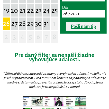
Do:
19
20
21
22
23
24
25
26
27
28
29
30
31
1
Pošli nám tip
2
3
4
5
6
7
8
Pre daný filter sa nenašli žiadne
vyhovujúce udalosti.
* Žilinský diár nezodpovedá za zmeny uverejnených udalostí, nakoľko nie
je ich organizátorom. Pred termínom konania sa jednotlivých udalostí je
vhodné si dátum a čas preveriť u organizátora aj z toho dôvodu, že na
niektoré je treba prihlásiť sa vopred.