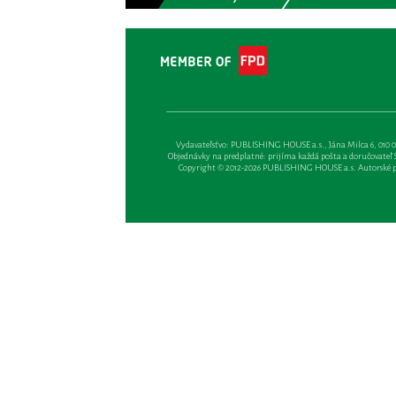
Vydavateľsťvo: PUBLISHING HOUSE a.s., Jána Milca 6, 010 01 Ži
Objednávky na predplatné: prijíma každá pošta a doručovateľ Sl
Copyright © 2012-2026 PUBLISHING HOUSE a.s. Autorské prá