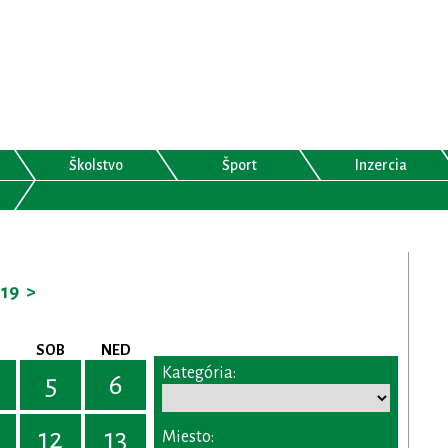
Školstvo
Šport
Inzercia
19
>
SOB
NED
Kategória:
5
6
12
13
Miesto: