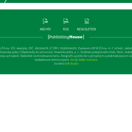
ARCHÍV
RSS
NEWSLETTER
lina, IČO: 46495959, DIČ: 2820016078, IČ DPH: SK2820016078, Zapísané v OR SR Žilina: vl. č. 10764/L, oddiel: Sa 
ovenskej pošty | Objednávky do zahraničia: Slovenská pošta, a. s., Stredisko predplatného tlače, Nám. slobody 
va vyhradené. Akékoľvek rozmnožovanie textu, fotografií a grafov len s výhradným a predchádzajúcim sú
neobjednané nehonorujeme.
Etický kódex novinára
Vyrobilo
Soft Studio