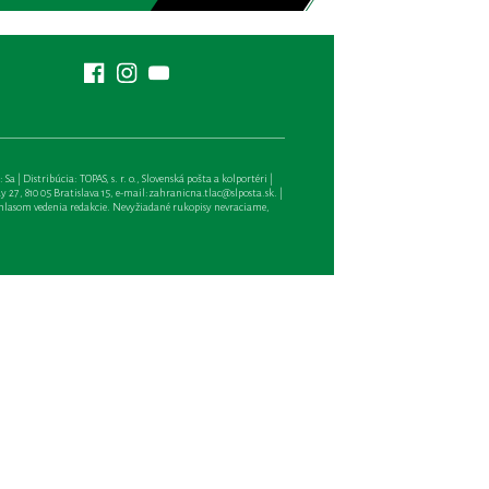
| Distribúcia: TOPAS, s. r. o., Slovenská pošta a kolportéri |
27, 810 05 Bratislava 15, e-mail:
zahranicna.tlac@slposta.sk
. |
hlasom vedenia redakcie. Nevyžiadané rukopisy nevraciame,