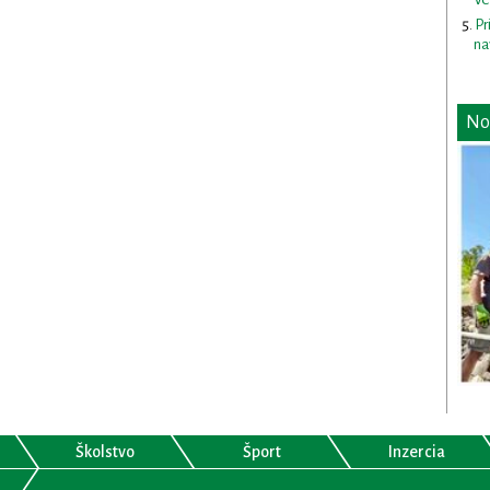
Pr
na
No
Školstvo
Šport
Inzercia