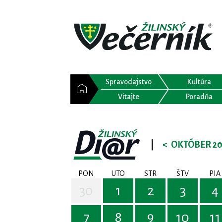
Spravodajstvo
Kultúra
Vitajte
Poradňa
|
<
OKTÓBER 20
PON
UTO
STR
ŠTV
PIA
30
1
2
3
4
7
8
9
10
11