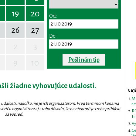
19
20
Od:
26
27
Do:
2
3
Pošli nám tip
9
10
ašli žiadne vyhovujúce udalosti.
NAJ
Me
 udalostí, nakoľko nie je ich organizátorom. Pred termínom konania
ne
eriť u organizátora aj z toho dôvodu, že na niektoré je treba prihlásiť
RO
sa vopred.
Tí
Vy
Ce
Ve