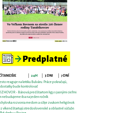
ČÍTANEJŠIE
24H
3 DNI
7 DNÍ
sto reaguje na kritiku Bulváru: Práce pokračujú,
dostatky bude kontrolovať
ZHOVOR - Bánová pred štartom ligy s jasnými cieľmi:
m nebudujeme iba na jeden ročník
chylovka rozvonia medom a ožije zvukom heligónok
z víkend štartujú stredoslovenské a oblastné súťaže:
ľké derby v Rosine