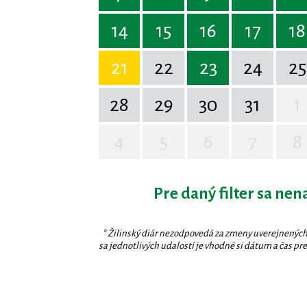
14
15
16
17
18
21
22
23
24
25
28
29
30
31
1
4
5
6
7
8
Pre daný filter sa nen
* Žilinský diár nezodpovedá za zmeny uverejnených
sa jednotlivých udalostí je vhodné si dátum a čas prev