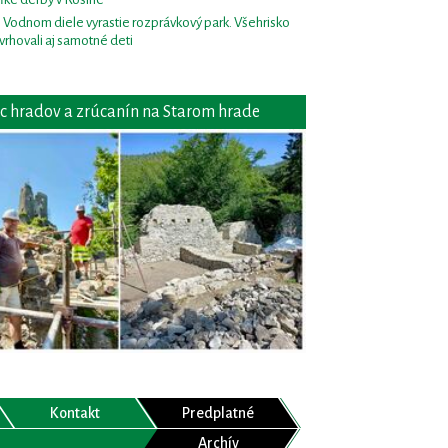
i Vodnom diele vyrastie rozprávkový park. Všehrisko
vrhovali aj samotné deti
c hradov a zrúcanín na Starom hrade
Kontakt
Predplatné
Archív