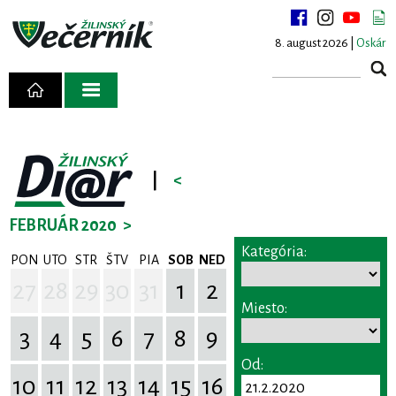
8. august 2026 |
Oskár
|
<
FEBRUÁR 2020
>
Kategória:
PON
UTO
STR
ŠTV
PIA
SOB
NED
27
28
29
30
31
1
2
Miesto:
3
4
5
6
7
8
9
Od:
10
11
12
13
14
15
16