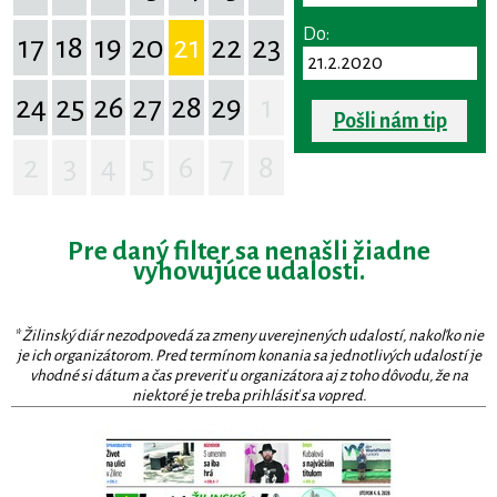
Do:
17
18
19
20
21
22
23
24
25
26
27
28
29
1
Pošli nám tip
2
3
4
5
6
7
8
Pre daný filter sa nenašli žiadne
vyhovujúce udalosti.
* Žilinský diár nezodpovedá za zmeny uverejnených udalostí, nakoľko nie
je ich organizátorom. Pred termínom konania sa jednotlivých udalostí je
vhodné si dátum a čas preveriť u organizátora aj z toho dôvodu, že na
niektoré je treba prihlásiť sa vopred.