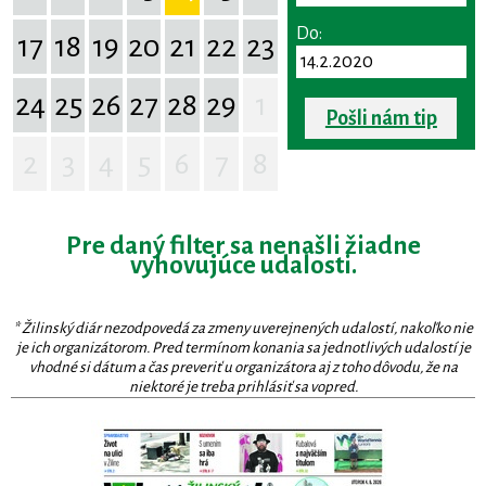
Do:
17
18
19
20
21
22
23
24
25
26
27
28
29
1
Pošli nám tip
2
3
4
5
6
7
8
Pre daný filter sa nenašli žiadne
vyhovujúce udalosti.
* Žilinský diár nezodpovedá za zmeny uverejnených udalostí, nakoľko nie
je ich organizátorom. Pred termínom konania sa jednotlivých udalostí je
vhodné si dátum a čas preveriť u organizátora aj z toho dôvodu, že na
niektoré je treba prihlásiť sa vopred.