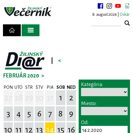
8. august 2026 |
Oskár
|
<
FEBRUÁR 2020
>
Kategória:
PON
UTO
STR
ŠTV
PIA
SOB
NED
27
28
29
30
31
1
2
Miesto:
3
4
5
6
7
8
9
Od:
10
11
12
13
14
15
16