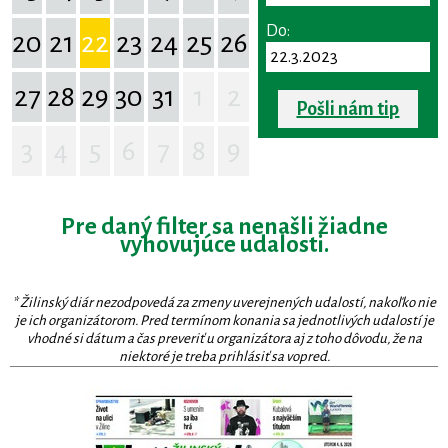
Do:
20
21
22
23
24
25
26
27
28
29
30
31
1
2
Pošli nám tip
3
4
5
6
7
8
9
Pre daný filter sa nenašli žiadne
vyhovujúce udalosti.
* Žilinský diár nezodpovedá za zmeny uverejnených udalostí, nakoľko nie
je ich organizátorom. Pred termínom konania sa jednotlivých udalostí je
vhodné si dátum a čas preveriť u organizátora aj z toho dôvodu, že na
niektoré je treba prihlásiť sa vopred.