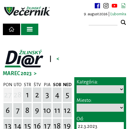
9. august 2026 |
Ľubomíra
|
<
MAREC 2023
>
Kategória:
PON
UTO
STR
ŠTV
PIA
SOB
NED
27
28
1
2
3
4
5
Miesto:
6
7
8
9
10
11
12
Od:
13
14
15
16
17
18
19