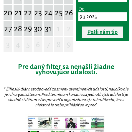
Do:
20
21
22
23
24
25
26
27
28
29
30
31
1
2
Pošli nám tip
3
4
5
6
7
8
9
Pre daný filter sa nenašli žiadne
vyhovujúce udalosti.
* Žilinský diár nezodpovedá za zmeny uverejnených udalostí, nakoľko nie
je ich organizátorom. Pred termínom konania sa jednotlivých udalostí je
vhodné si dátum a čas preveriť u organizátora aj z toho dôvodu, že na
niektoré je treba prihlásiť sa vopred.