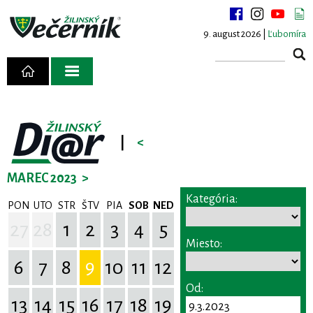
9. august 2026 |
Ľubomíra
|
<
MAREC 2023
>
Kategória:
PON
UTO
STR
ŠTV
PIA
SOB
NED
27
28
1
2
3
4
5
Miesto:
6
7
8
9
10
11
12
Od:
13
14
15
16
17
18
19