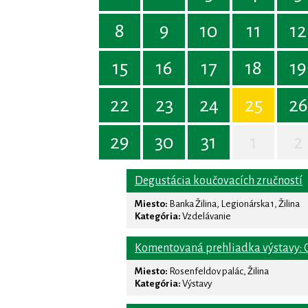
8
9
10
11
12
15
16
17
18
19
22
23
24
25
26
29
30
31
1
2
Degustácia koučovacích zručností
Miesto:
Banka Žilina, Legionárska 1, Žilina
Kategória:
Vzdelávanie
Komentovaná prehliadka výstavy: C
Miesto:
Rosenfeldov palác, Žilina
Kategória:
Výstavy