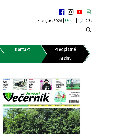
8. august 2026 |
Oskár
|
12°C
Kontakt
Predplatné
Archív