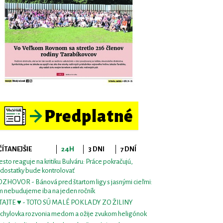
ČÍTANEJŠIE
24H
3 DNI
7 DNÍ
sto reaguje na kritiku Bulváru: Práce pokračujú,
dostatky bude kontrolovať
ZHOVOR - Bánová pred štartom ligy s jasnými cieľmi:
m nebudujeme iba na jeden ročník
TAJTE ♥ - TOTO SÚ MALÉ POKLADY ZO ŽILINY
chylovka rozvonia medom a ožije zvukom heligónok