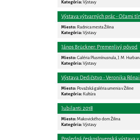
Kategória:
Výstavy
Výstava výtvarných prác - Očami tí
Miesto:
Radnica mesta Žilina
Kategória:
Výstavy
János Brückner: Premenlivý pôvod
Miesto:
Galéria Plusmínusnula, J. M. Hurbana 
Kategória:
Výstavy
Výstava Dedičstvo - Veronika Róna
Miesto:
Považská galéria umenia v Žiline
Kategória:
Kultúra
Jubilanti 2018
Miesto:
Makovického dom Žilina
Kategória:
Výstavy
Posledná československá výstava v 