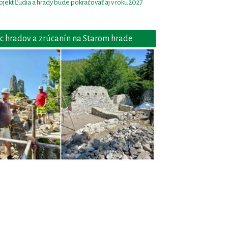
ojekt Ľudia a hrady bude pokračovať aj v roku 2027
c hradov a zrúcanín na Starom hrade