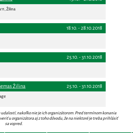
11, Žilina
18.10. - 28.10.2018
25.10. - 31.10.2018
nemas Žilina
25.10. - 31.10.2018
rage
 udalostí, nakoľko nie je ich organizátorom. Pred termínom konania
eriť u organizátora aj z toho dôvodu, že na niektoré je treba prihlásiť
sa vopred.