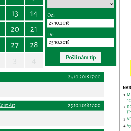
13
14
Od:
20
21
Do:
27
28
Pošli nám tip
3
4
25.10.2018 17:00
NAJ
Me
ne
ont Art
25.10.2018 17:00
RO
Tí
VI
Vy