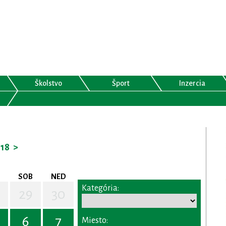
Školstvo
Šport
Inzercia
18
>
SOB
NED
Kategória:
29
30
6
7
Miesto: