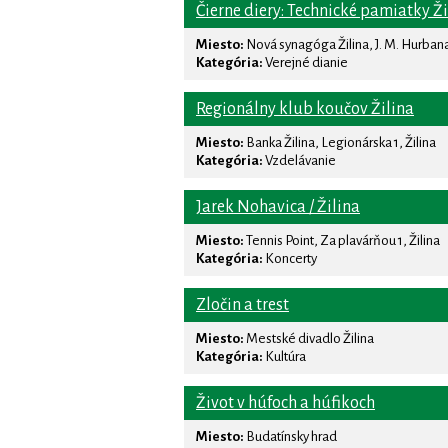
Čierne diery: Technické pamiatky Ži
Miesto:
Nová synagóga Žilina, J. M. Hurbana 
Kategória:
Verejné dianie
Regionálny klub koučov Žilina
Miesto:
Banka Žilina, Legionárska 1, Žilina
Kategória:
Vzdelávanie
Jarek Nohavica / Žilina
Miesto:
Tennis Point, Za plavárňou 1, Žilina
Kategória:
Koncerty
Zločin a trest
Miesto:
Mestské divadlo Žilina
Kategória:
Kultúra
Život v húfoch a húfikoch
Miesto:
Budatínsky hrad