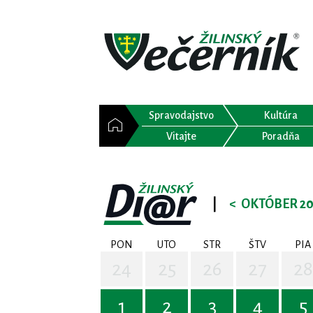
Spravodajstvo
Kultúra
Vitajte
Poradňa
|
<
OKTÓBER 20
PON
UTO
STR
ŠTV
PIA
24
25
26
27
28
1
2
3
4
5