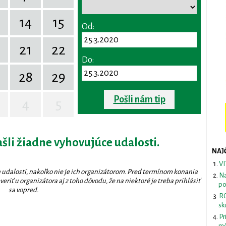
14
15
Od:
0
21
22
Do:
28
29
Pošli nám tip
4
5
ašli žiadne vyhovujúce udalosti.
NAJ
VI
 udalostí, nakoľko nie je ich organizátorom. Pred termínom konania
Na
eriť u organizátora aj z toho dôvodu, že na niektoré je treba prihlásiť
po
sa vopred.
RO
sk
Pr
mô