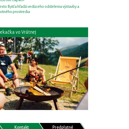
sto Bytča hľadá vedúceho oddelenia výstavby a
votného prostredia
ekačka vo Vrátnej
Kontakt
Predplatné