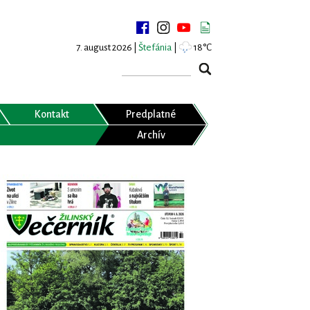
7. august 2026 |
Štefánia
|
18°C
Kontakt
Predplatné
Archív