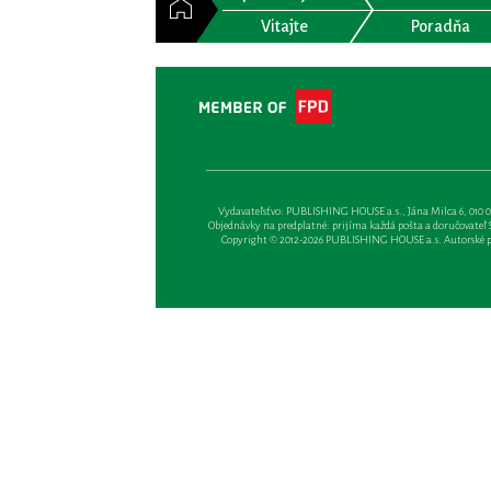
Vitajte
Poradňa
Vydavateľsťvo: PUBLISHING HOUSE a.s., Jána Milca 6, 010 01 Ži
Objednávky na predplatné: prijíma každá pošta a doručovateľ Sl
Copyright © 2012-2026 PUBLISHING HOUSE a.s. Autorské prá