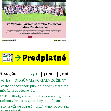
ČÍTANEJŠIE
24H
3 DNI
7 DNÍ
TAJTE ♥ - TOTO SÚ MALÉ POKLADY ZO ŽILINY
 ceste pod Strečnom pribudol červený asfalt. Má
môcť znížiť počet nehôd
ZHOVOR – Igor Krško: Derby zápasy v regióne budú
utočnou slávnosťou s potrebnými emóciami
i Sconte v Žiline aplikujú maštaľný hnoj, obyvatelia
žu cítiť zápach