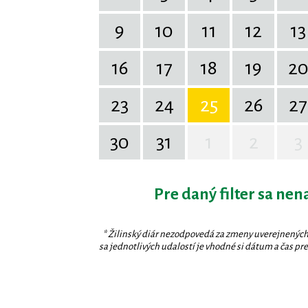
9
10
11
12
13
16
17
18
19
2
23
24
25
26
27
30
31
1
2
3
Pre daný filter sa nen
* Žilinský diár nezodpovedá za zmeny uverejnených
sa jednotlivých udalostí je vhodné si dátum a čas prev