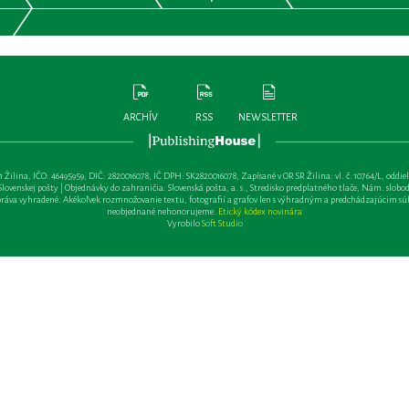
ARCHÍV
RSS
NEWSLETTER
lina, IČO: 46495959, DIČ: 2820016078, IČ DPH: SK2820016078, Zapísané v OR SR Žilina: vl. č. 10764/L, oddiel: Sa 
ovenskej pošty | Objednávky do zahraničia: Slovenská pošta, a. s., Stredisko predplatného tlače, Nám. slobody 
va vyhradené. Akékoľvek rozmnožovanie textu, fotografií a grafov len s výhradným a predchádzajúcim sú
neobjednané nehonorujeme.
Etický kódex novinára
Vyrobilo
Soft Studio