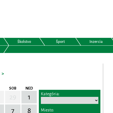
Školstvo
Šport
Inzercia
>
SOB
NED
Kategória:
29
1
7
8
Miesto: