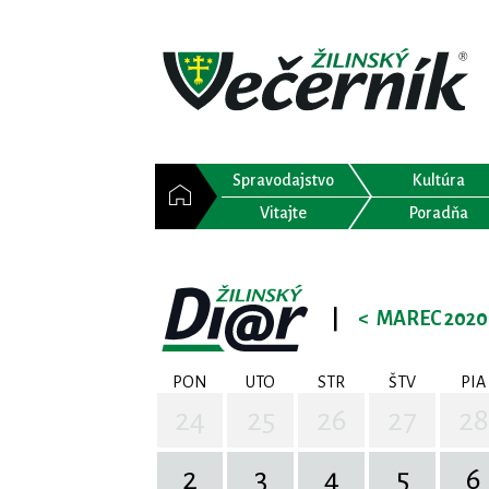
Spravodajstvo
Kultúra
Vitajte
Poradňa
|
<
MAREC 2020
PON
UTO
STR
ŠTV
PIA
24
25
26
27
28
2
3
4
5
6