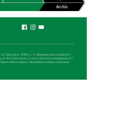
Archív
| Distribúcia: TOPAS, s. r. o., Slovenská pošta a kolportéri |
27, 810 05 Bratislava 15, e-mail:
zahranicna.tlac@slposta.sk
. |
hlasom vedenia redakcie. Nevyžiadané rukopisy nevraciame,