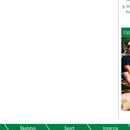
Me
ži
Op
Školstvo
Šport
Inzercia