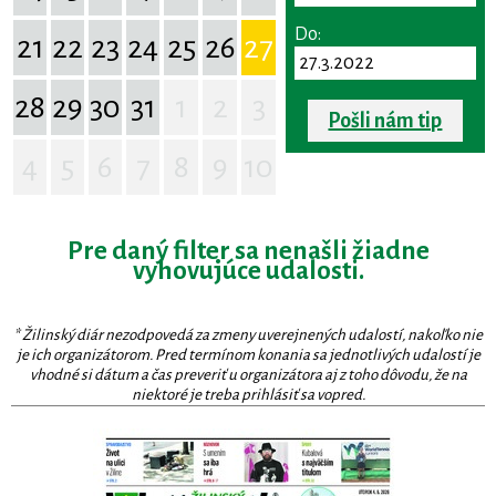
Do:
21
22
23
24
25
26
27
28
29
30
31
1
2
3
Pošli nám tip
4
5
6
7
8
9
10
Pre daný filter sa nenašli žiadne
vyhovujúce udalosti.
* Žilinský diár nezodpovedá za zmeny uverejnených udalostí, nakoľko nie
je ich organizátorom. Pred termínom konania sa jednotlivých udalostí je
vhodné si dátum a čas preveriť u organizátora aj z toho dôvodu, že na
niektoré je treba prihlásiť sa vopred.