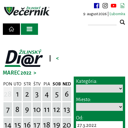
9. august 2026 |
Ľubomíra
|
<
MAREC 2022
>
Kategória:
PON
UTO
STR
ŠTV
PIA
SOB
NED
28
1
2
3
4
5
6
Miesto:
7
8
9
10
11
12
13
Od:
14
15
16
17
18
19
20