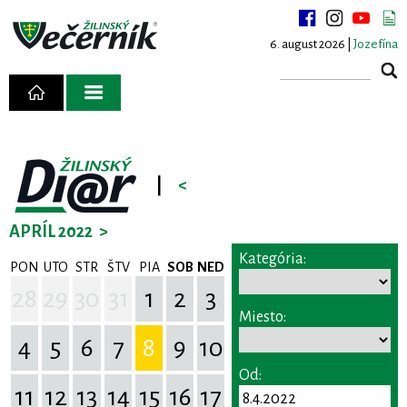
6. august 2026 |
Jozefína
|
<
APRÍL 2022
>
Kategória:
PON
UTO
STR
ŠTV
PIA
SOB
NED
28
29
30
31
1
2
3
Miesto:
4
5
6
7
8
9
10
Od:
11
12
13
14
15
16
17