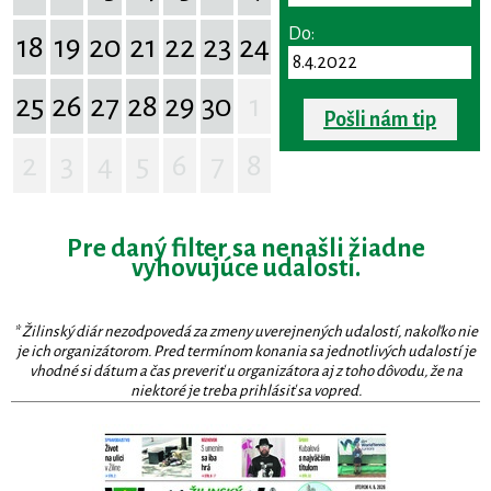
Do:
18
19
20
21
22
23
24
25
26
27
28
29
30
1
Pošli nám tip
2
3
4
5
6
7
8
Pre daný filter sa nenašli žiadne
vyhovujúce udalosti.
* Žilinský diár nezodpovedá za zmeny uverejnených udalostí, nakoľko nie
je ich organizátorom. Pred termínom konania sa jednotlivých udalostí je
vhodné si dátum a čas preveriť u organizátora aj z toho dôvodu, že na
niektoré je treba prihlásiť sa vopred.