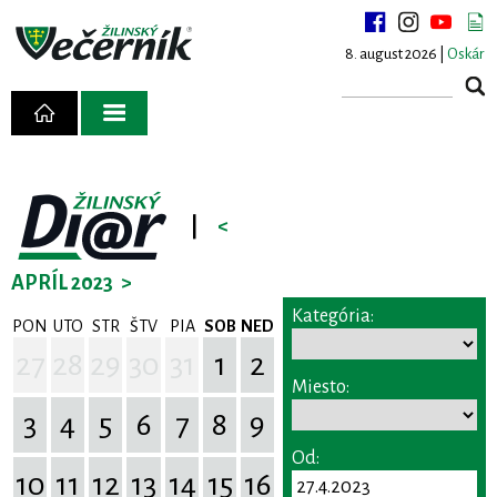
8. august 2026 |
Oskár
|
<
APRÍL 2023
>
Kategória:
PON
UTO
STR
ŠTV
PIA
SOB
NED
27
28
29
30
31
1
2
Miesto:
3
4
5
6
7
8
9
Od:
10
11
12
13
14
15
16