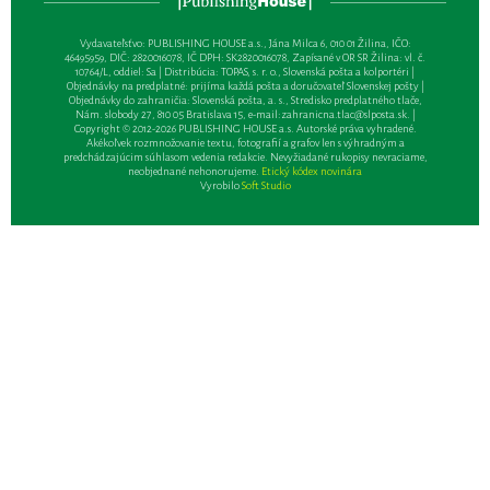
Vydavateľsťvo: PUBLISHING HOUSE a.s., Jána Milca 6, 010 01 Žilina, IČO:
46495959, DIČ: 2820016078, IČ DPH: SK2820016078, Zapísané v OR SR Žilina: vl. č.
10764/L, oddiel: Sa | Distribúcia: TOPAS, s. r. o., Slovenská pošta a kolportéri |
Objednávky na predplatné: prijíma každá pošta a doručovateľ Slovenskej pošty |
Objednávky do zahraničia: Slovenská pošta, a. s., Stredisko predplatného tlače,
Nám. slobody 27, 810 05 Bratislava 15, e-mail:
zahranicna.tlac@slposta.sk
. |
Copyright © 2012-2026 PUBLISHING HOUSE a.s. Autorské práva vyhradené.
Akékoľvek rozmnožovanie textu, fotografií a grafov len s výhradným a
predchádzajúcim súhlasom vedenia redakcie. Nevyžiadané rukopisy nevraciame,
neobjednané nehonorujeme.
Etický kódex novinára
Vyrobilo
Soft Studio