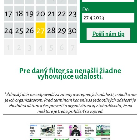
Do:
17
18
19
20
21
22
23
24
25
26
27
28
29
30
Pošli nám tip
1
2
3
4
5
6
7
Pre daný filter sa nenašli žiadne
vyhovujúce udalosti.
* Žilinský diár nezodpovedá za zmeny uverejnených udalostí, nakoľko nie
je ich organizátorom. Pred termínom konania sa jednotlivých udalostí je
vhodné si dátum a čas preveriť u organizátora aj z toho dôvodu, že na
niektoré je treba prihlásiť sa vopred.