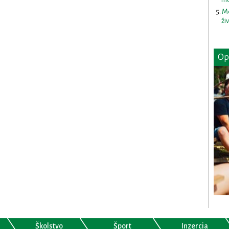
Me
ži
Op
Školstvo
Šport
Inzercia