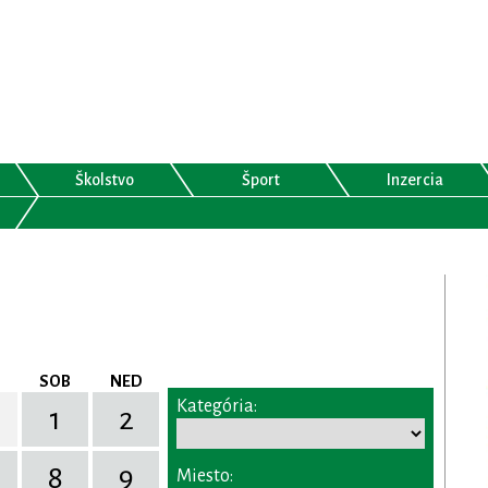
Školstvo
Šport
Inzercia
SOB
NED
Kategória:
1
2
8
9
Miesto: