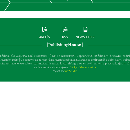
ARCHÍV
RSS
NEWSLETTER
lina, IČO: 46495959, DIČ: 2820016078, IČ DPH: SK2820016078, Zapísané v OR SR Žilina: vl. č. 10764/L, oddiel: Sa 
ovenskej pošty | Objednávky do zahraničia: Slovenská pošta, a. s., Stredisko predplatného tlače, Nám. slobody 
va vyhradené. Akékoľvek rozmnožovanie textu, fotografií a grafov len s výhradným a predchádzajúcim sú
neobjednané nehonorujeme.
Etický kódex novinára
Vyrobilo
Soft Studio