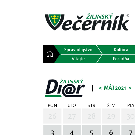
Spravodajstvo
Kultúra
Vitajte
Poradňa
|
<
MÁJ 2021
>
PON
UTO
STR
ŠTV
PIA
26
27
28
29
30
3
4
5
6
7