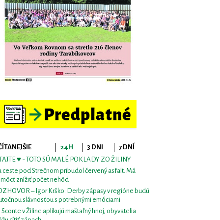
ČÍTANEJŠIE
24H
3 DNI
7 DNÍ
TAJTE ♥ - TOTO SÚ MALÉ POKLADY ZO ŽILINY
 ceste pod Strečnom pribudol červený asfalt. Má
môcť znížiť počet nehôd
ZHOVOR – Igor Krško: Derby zápasy v regióne budú
utočnou slávnosťou s potrebnými emóciami
i Sconte v Žiline aplikujú maštaľný hnoj, obyvatelia
žu cítiť zápach