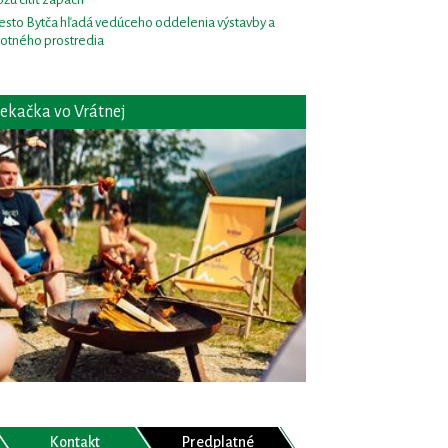
sto Bytča hľadá vedúceho oddelenia výstavby a
votného prostredia
ekačka vo Vrátnej
Kontakt
Predplatné