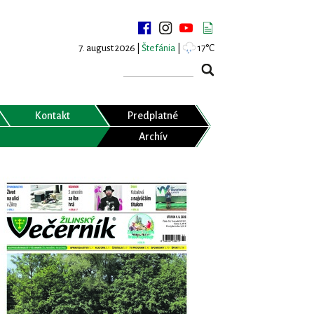
7. august 2026 |
Štefánia
|
17°C
Kontakt
Predplatné
Archív