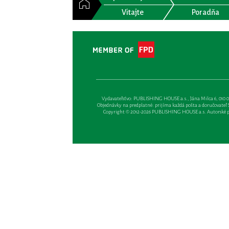
Vitajte
Poradňa
Vydavateľsťvo: PUBLISHING HOUSE a.s., Jána Milca 6, 010 01 Ži
Objednávky na predplatné: prijíma každá pošta a doručovateľ Sl
Copyright © 2012-2026 PUBLISHING HOUSE a.s. Autorské prá