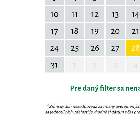
10
11
12
13
14
17
18
19
20
21
24
25
26
27
28
31
1
2
3
4
Pre daný filter sa nen
* Žilinský diár nezodpovedá za zmeny uverejnených
sa jednotlivých udalostí je vhodné si dátum a čas prev