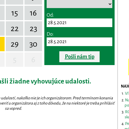
15
16
Od:
22
23
Do:
29
30
Pošli nám tip
5
6
ašli žiadne vyhovujúce udalosti.
NAJ
VI
 udalostí, nakoľko nie je ich organizátorom. Pred termínom konania
Na
eriť u organizátora aj z toho dôvodu, že na niektoré je treba prihlásiť
po
sa vopred.
RO
sk
Pr
mô