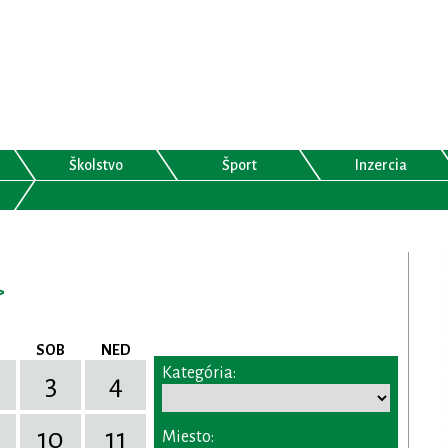
Školstvo
Šport
Inzercia
>
SOB
NED
Kategória:
3
4
10
11
Miesto: