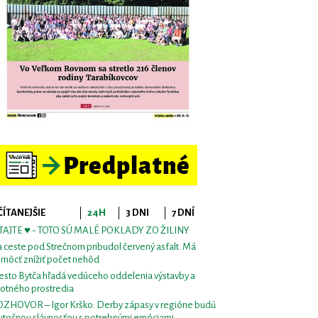
ČÍTANEJŠIE
24H
3 DNI
7 DNÍ
TAJTE ♥ - TOTO SÚ MALÉ POKLADY ZO ŽILINY
 ceste pod Strečnom pribudol červený asfalt. Má
môcť znížiť počet nehôd
sto Bytča hľadá vedúceho oddelenia výstavby a
votného prostredia
ZHOVOR – Igor Krško: Derby zápasy v regióne budú
utočnou slávnosťou s potrebnými emóciami