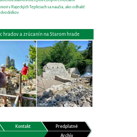
niori v Rajeckých Tepliciach sa naučia, ako odhaliť
dvodníkov
c hradov a zrúcanín na Starom hrade
Kontakt
Predplatné
Archív