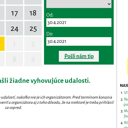
17
18
Od:
24
25
Do:
1
2
Pošli nám tip
8
9
ašli žiadne vyhovujúce udalosti.
NAJ
VI
 udalostí, nakoľko nie je ich organizátorom. Pred termínom konania
Na
eriť u organizátora aj z toho dôvodu, že na niektoré je treba prihlásiť
po
sa vopred.
Me
ži
RO
sk