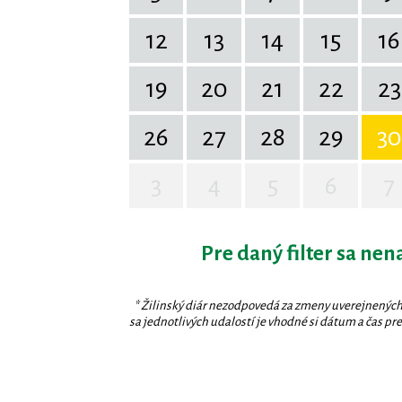
12
13
14
15
16
19
20
21
22
23
26
27
28
29
30
3
4
5
6
7
Pre daný filter sa nen
* Žilinský diár nezodpovedá za zmeny uverejnených
sa jednotlivých udalostí je vhodné si dátum a čas prev