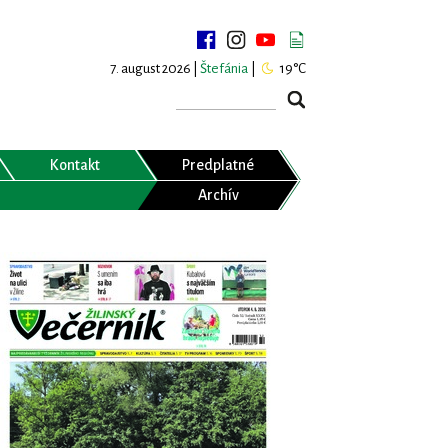
7. august 2026 |
Štefánia
|
19°C
Kontakt
Predplatné
Archív