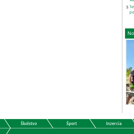
Se
po
No
Školstvo
Šport
Inzercia