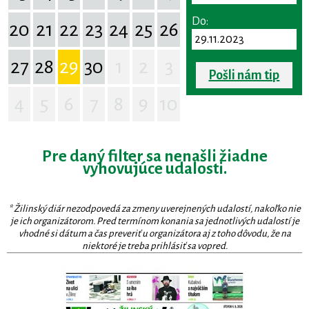
Do:
20
21
22
23
24
25
26
27
28
29
30
1
2
3
Pošli nám tip
4
5
6
7
8
9
10
Pre daný filter sa nenašli žiadne
vyhovujúce udalosti.
* Žilinský diár nezodpovedá za zmeny uverejnených udalostí, nakoľko nie
je ich organizátorom. Pred termínom konania sa jednotlivých udalostí je
vhodné si dátum a čas preveriť u organizátora aj z toho dôvodu, že na
niektoré je treba prihlásiť sa vopred.