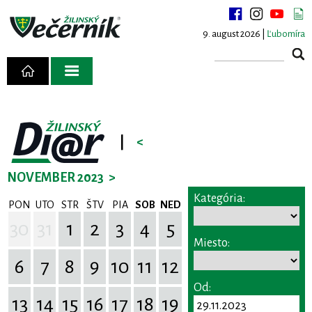
9. august 2026 |
Ľubomíra
|
<
NOVEMBER 2023
>
Kategória:
PON
UTO
STR
ŠTV
PIA
SOB
NED
30
31
1
2
3
4
5
Miesto:
6
7
8
9
10
11
12
Od:
13
14
15
16
17
18
19