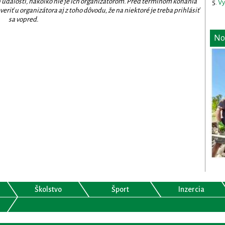
 udalostí, nakoľko nie je ich organizátorom. Pred termínom konania
Vy
eriť u organizátora aj z toho dôvodu, že na niektoré je treba prihlásiť
sa vopred.
No
Školstvo
Šport
Inzercia