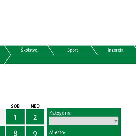
Školstvo
Šport
Inzercia
SOB
NED
Kategória:
1
2
8
9
Miesto: