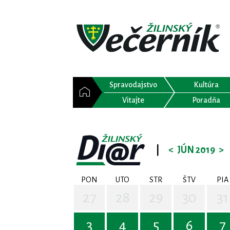
Spravodajstvo
Kultúra
Vitajte
Poradňa
|
<
JÚN 2019
>
PON
UTO
STR
ŠTV
PIA
27
28
29
30
31
3
4
5
6
7