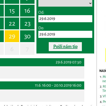
15
16
Od:
22
23
Do:
29
30
Pošli nám tip
6
7
29.6.2019 07:30
NAJ
Me
ne
11.6. 16:00 - 20.10.2019 16:00
RO
Tí
VI
Pr