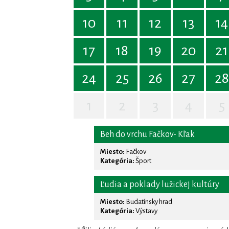
10
11
12
13
14
17
18
19
20
21
24
25
26
27
28
1
2
3
4
5
Beh do vrchu Fačkov- Kľak
Miesto:
Fačkov
Kategória:
Šport
Ľudia a poklady lužickej kultúry
Miesto:
Budatínsky hrad
Kategória:
Výstavy