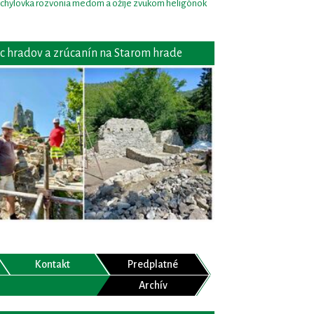
chylovka rozvonia medom a ožije zvukom heligónok
c hradov a zrúcanín na Starom hrade
Kontakt
Predplatné
Archív