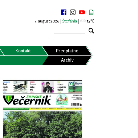
7. august 2026 |
Štefánia
|
15°C
Kontakt
Predplatné
Archív