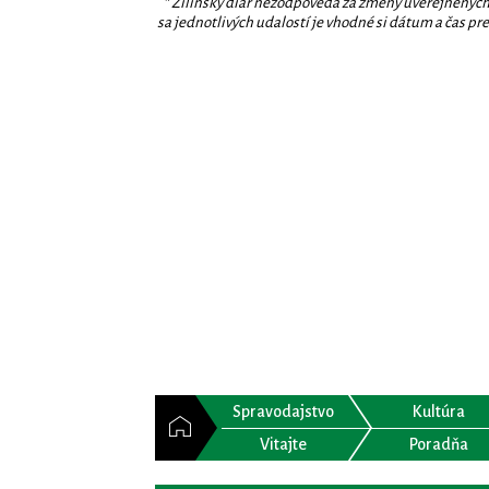
* Žilinský diár nezodpovedá za zmeny uverejnených
sa jednotlivých udalostí je vhodné si dátum a čas prev
Spravodajstvo
Kultúra
Vitajte
Poradňa