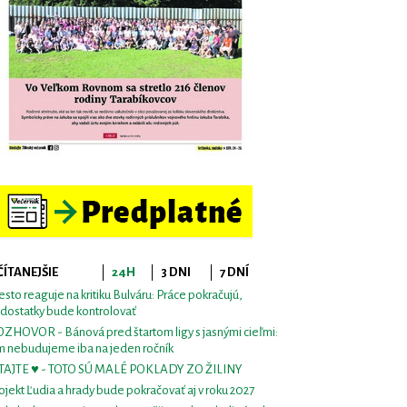
ČÍTANEJŠIE
24H
3 DNI
7 DNÍ
sto reaguje na kritiku Bulváru: Práce pokračujú,
dostatky bude kontrolovať
ZHOVOR - Bánová pred štartom ligy s jasnými cieľmi:
m nebudujeme iba na jeden ročník
TAJTE ♥ - TOTO SÚ MALÉ POKLADY ZO ŽILINY
ojekt Ľudia a hrady bude pokračovať aj v roku 2027