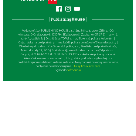
Vydavateľsťvo: PUBLISHING HOUSE a.s., Jána Milca 6, 010 01 Žilina, IČO:
46495959, DIČ: 2820016078, IČ DPH: SK2820016078, Zapísané v OR SR Žilina: vl. č.
10764/L, oddiel: Sa | Distribúcia: TOPAS, s. r. o., Slovenská pošta a kolportéri |
Objednávky na predplatné: prijíma každá pošta a doručovateľ Slovenskej pošty |
Objednávky do zahraničia: Slovenská pošta, a. s., Stredisko predplatného tlače,
Nám. slobody 27, 810 05 Bratislava 15, e-mail:
zahranicna.tlac@slposta.sk
. |
Copyright © 2012-2026 PUBLISHING HOUSE a.s. Autorské práva vyhradené.
Akékoľvek rozmnožovanie textu, fotografií a grafov len s výhradným a
predchádzajúcim súhlasom vedenia redakcie. Nevyžiadané rukopisy nevraciame,
neobjednané nehonorujeme.
Etický kódex novinára
Vyrobilo
Soft Studio