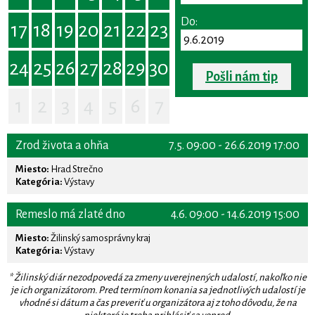
Do:
17
18
19
20
21
22
23
24
25
26
27
28
29
30
Pošli nám tip
1
2
3
4
5
6
7
Zrod života a ohňa
7.5. 09:00 - 26.6.2019 17:00
Miesto:
Hrad Strečno
Kategória:
Výstavy
Remeslo má zlaté dno
4.6. 09:00 - 14.6.2019 15:00
Miesto:
Žilinský samosprávny kraj
Kategória:
Výstavy
* Žilinský diár nezodpovedá za zmeny uverejnených udalostí, nakoľko nie
je ich organizátorom. Pred termínom konania sa jednotlivých udalostí je
vhodné si dátum a čas preveriť u organizátora aj z toho dôvodu, že na