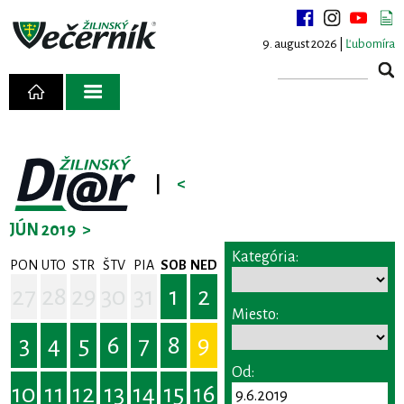
9. august 2026 |
Ľubomíra
|
<
JÚN 2019
>
Kategória:
PON
UTO
STR
ŠTV
PIA
SOB
NED
27
28
29
30
31
1
2
Miesto:
3
4
5
6
7
8
9
Od:
10
11
12
13
14
15
16