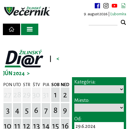
9. august 2026 |
Ľubomíra
|
<
JÚN 2024
>
Kategória:
PON
UTO
STR
ŠTV
PIA
SOB
NED
27
28
29
30
31
1
2
Miesto:
3
4
5
6
7
8
9
Od:
10
11
12
13
14
15
16