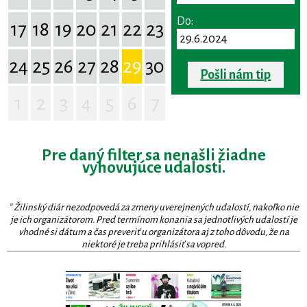
Do:
17
18
19
20
21
22
23
24
25
26
27
28
29
30
Pošli nám tip
1
2
3
4
5
6
7
Pre daný filter sa nenašli žiadne
vyhovujúce udalosti.
* Žilinský diár nezodpovedá za zmeny uverejnených udalostí, nakoľko nie
je ich organizátorom. Pred termínom konania sa jednotlivých udalostí je
vhodné si dátum a čas preveriť u organizátora aj z toho dôvodu, že na
niektoré je treba prihlásiť sa vopred.