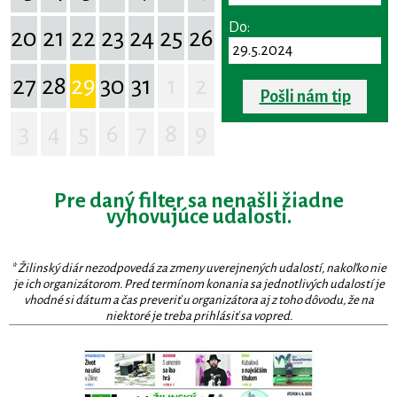
Do:
20
21
22
23
24
25
26
27
28
29
30
31
1
2
Pošli nám tip
3
4
5
6
7
8
9
Pre daný filter sa nenašli žiadne
vyhovujúce udalosti.
* Žilinský diár nezodpovedá za zmeny uverejnených udalostí, nakoľko nie
je ich organizátorom. Pred termínom konania sa jednotlivých udalostí je
vhodné si dátum a čas preveriť u organizátora aj z toho dôvodu, že na
niektoré je treba prihlásiť sa vopred.