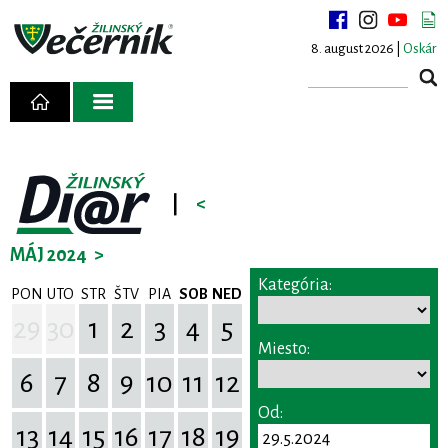
8. august 2026 |
Oskár
|
<
MÁJ 2024
>
Kategória:
PON
UTO
STR
ŠTV
PIA
SOB
NED
29
30
1
2
3
4
5
Miesto:
6
7
8
9
10
11
12
Od:
13
14
15
16
17
18
19