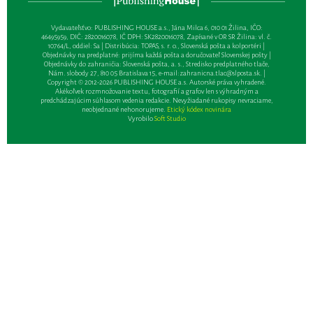
Vydavateľsťvo: PUBLISHING HOUSE a.s., Jána Milca 6, 010 01 Žilina, IČO:
46495959, DIČ: 2820016078, IČ DPH: SK2820016078, Zapísané v OR SR Žilina: vl. č.
10764/L, oddiel: Sa | Distribúcia: TOPAS, s. r. o., Slovenská pošta a kolportéri |
Objednávky na predplatné: prijíma každá pošta a doručovateľ Slovenskej pošty |
Objednávky do zahraničia: Slovenská pošta, a. s., Stredisko predplatného tlače,
Nám. slobody 27, 810 05 Bratislava 15, e-mail:
zahranicna.tlac@slposta.sk
. |
Copyright © 2012-2026 PUBLISHING HOUSE a.s. Autorské práva vyhradené.
Akékoľvek rozmnožovanie textu, fotografií a grafov len s výhradným a
predchádzajúcim súhlasom vedenia redakcie. Nevyžiadané rukopisy nevraciame,
neobjednané nehonorujeme.
Etický kódex novinára
Vyrobilo
Soft Studio