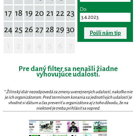
Do:
17
18
19
20
21
22
23
24
25
26
27
28
29
30
Pošli nám tip
1
2
3
4
5
6
7
Pre daný filter sa nenašli žiadne
vyhovujúce udalosti.
* Žilinský diár nezodpovedá za zmeny uverejnených udalostí, nakoľko nie
je ich organizátorom. Pred termínom konania sa jednotlivých udalostí je
vhodné si dátum a čas preveriť u organizátora aj z toho dôvodu, že na
niektoré je treba prihlásiť sa vopred.