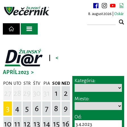
8. august 2026 |
Oskár
|
<
APRÍL 2023
>
Kategória:
PON
UTO
STR
ŠTV
PIA
SOB
NED
27
28
29
30
31
1
2
Miesto:
3
4
5
6
7
8
9
Od:
10
11
12
13
14
15
16