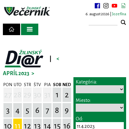
6. august 2026 |
Jozefína
|
<
APRÍL 2023
>
Kategória:
PON
UTO
STR
ŠTV
PIA
SOB
NED
27
28
29
30
31
1
2
Miesto:
3
4
5
6
7
8
9
Od:
10
11
12
13
14
15
16