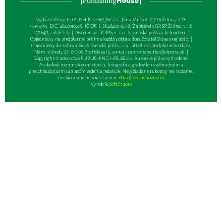
Vydavateľsťvo: PUBLISHING HOUSE a.s., Jána Milca 6, 010 01 Žilina, IČO:
46495959, DIČ: 2820016078, IČ DPH: SK2820016078, Zapísané v OR SR Žilina: vl. č.
10764/L, oddiel: Sa | Distribúcia: TOPAS, s. r. o., Slovenská pošta a kolportéri |
Objednávky na predplatné: prijíma každá pošta a doručovateľ Slovenskej pošty |
Objednávky do zahraničia: Slovenská pošta, a. s., Stredisko predplatného tlače,
Nám. slobody 27, 810 05 Bratislava 15, e-mail:
zahranicna.tlac@slposta.sk
. |
Copyright © 2012-2026 PUBLISHING HOUSE a.s. Autorské práva vyhradené.
Akékoľvek rozmnožovanie textu, fotografií a grafov len s výhradným a
predchádzajúcim súhlasom vedenia redakcie. Nevyžiadané rukopisy nevraciame,
neobjednané nehonorujeme.
Etický kódex novinára
Vyrobilo
Soft Studio