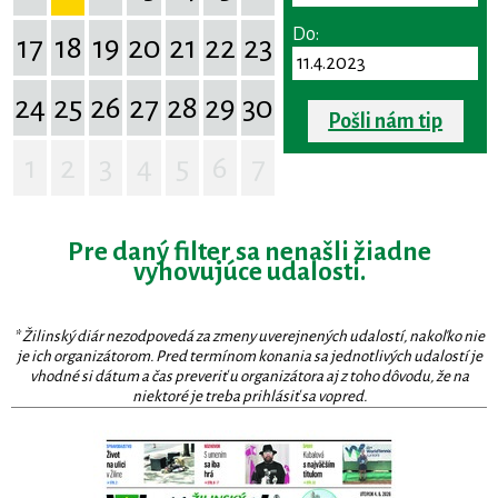
Do:
17
18
19
20
21
22
23
24
25
26
27
28
29
30
Pošli nám tip
1
2
3
4
5
6
7
Pre daný filter sa nenašli žiadne
vyhovujúce udalosti.
* Žilinský diár nezodpovedá za zmeny uverejnených udalostí, nakoľko nie
je ich organizátorom. Pred termínom konania sa jednotlivých udalostí je
vhodné si dátum a čas preveriť u organizátora aj z toho dôvodu, že na
niektoré je treba prihlásiť sa vopred.