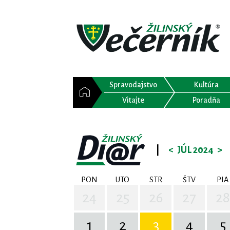
Spravodajstvo
Kultúra
Vitajte
Poradňa
|
<
JÚL 2024
>
PON
UTO
STR
ŠTV
PIA
24
25
26
27
28
1
2
3
4
5