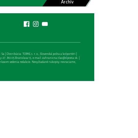
Archív
| Distribúcia: TOPAS, s. r. o., Slovenská pošta a kolportéri |
27, 810 05 Bratislava 15, e-mail:
zahranicna.tlac@slposta.sk
. |
hlasom vedenia redakcie. Nevyžiadané rukopisy nevraciame,