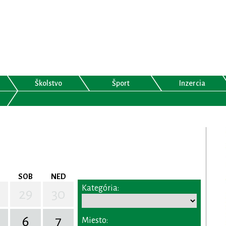
Školstvo
Šport
Inzercia
SOB
NED
Kategória:
29
30
6
7
Miesto: