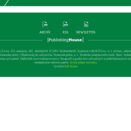
ARCHÍV
RSS
NEWSLETTER
lina, IČO: 46495959, DIČ: 2820016078, IČ DPH: SK2820016078, Zapísané v OR SR Žilina: vl. č. 10764/L, oddiel: Sa 
ovenskej pošty | Objednávky do zahraničia: Slovenská pošta, a. s., Stredisko predplatného tlače, Nám. slobody 
va vyhradené. Akékoľvek rozmnožovanie textu, fotografií a grafov len s výhradným a predchádzajúcim sú
neobjednané nehonorujeme.
Etický kódex novinára
Vyrobilo
Soft Studio