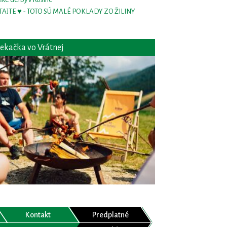
TAJTE ♥ - TOTO SÚ MALÉ POKLADY ZO ŽILINY
ekačka vo Vrátnej
Kontakt
Predplatné