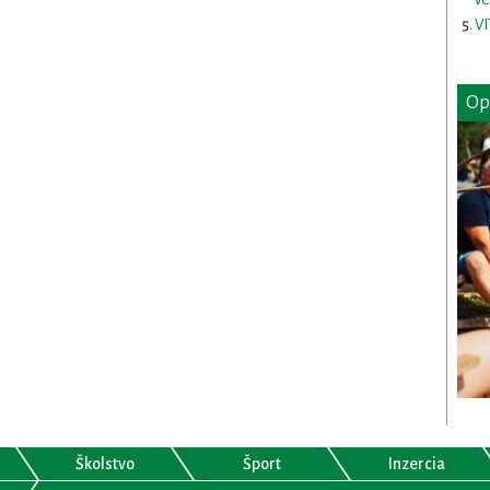
VI
Op
Školstvo
Šport
Inzercia