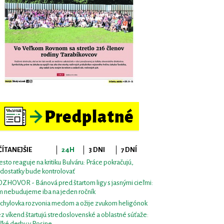
ČÍTANEJŠIE
24H
3 DNI
7 DNÍ
sto reaguje na kritiku Bulváru: Práce pokračujú,
dostatky bude kontrolovať
ZHOVOR - Bánová pred štartom ligy s jasnými cieľmi:
m nebudujeme iba na jeden ročník
chylovka rozvonia medom a ožije zvukom heligónok
z víkend štartujú stredoslovenské a oblastné súťaže:
ľké derby v Rosine