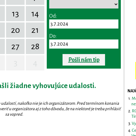
13
14
Od:
20
21
Do:
27
28
Pošli nám tip
3
4
ašli žiadne vyhovujúce udalosti.
NAJ
Me
 udalostí, nakoľko nie je ich organizátorom. Pred termínom konania
ne
eriť u organizátora aj z toho dôvodu, že na niektoré je treba prihlásiť
RO
sa vopred.
Tí
Vy
Ce
Ve