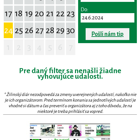
Do:
17
18
19
20
21
22
23
24
25
26
27
28
29
30
Pošli nám tip
1
2
3
4
5
6
7
Pre daný filter sa nenašli žiadne
vyhovujúce udalosti.
* Žilinský diár nezodpovedá za zmeny uverejnených udalostí, nakoľko nie
je ich organizátorom. Pred termínom konania sa jednotlivých udalostí je
vhodné si dátum a čas preveriť u organizátora aj z toho dôvodu, že na
niektoré je treba prihlásiť sa vopred.