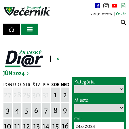
8. august 2026 |
Oskár
|
<
JÚN 2024
>
Kategória:
PON
UTO
STR
ŠTV
PIA
SOB
NED
27
28
29
30
31
1
2
Miesto:
3
4
5
6
7
8
9
Od:
10
11
12
13
14
15
16