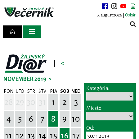
8. august 2026 |
Oskár
|
<
NOVEMBER 2019
>
Kategória:
PON
UTO
STR
ŠTV
PIA
SOB
NED
28
29
30
31
1
2
3
Miesto:
4
5
6
7
8
9
10
Od:
11
12
13
14
15
16
17