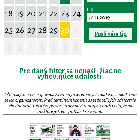
Do:
18
19
20
21
22
23
24
25
26
27
28
29
30
1
Pošli nám tip
2
3
4
5
6
7
8
Pre daný filter sa nenašli žiadne
vyhovujúce udalosti.
* Žilinský diár nezodpovedá za zmeny uverejnených udalostí, nakoľko nie
je ich organizátorom. Pred termínom konania sa jednotlivých udalostí je
vhodné si dátum a čas preveriť u organizátora aj z toho dôvodu, že na
niektoré je treba prihlásiť sa vopred.