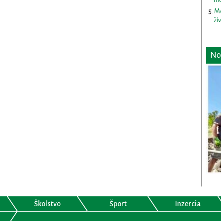
Me
ži
No
Školstvo
Šport
Inzercia