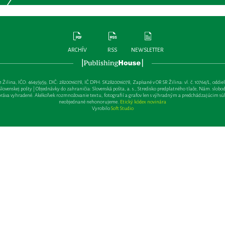
ARCHÍV
RSS
NEWSLETTER
lina, IČO: 46495959, DIČ: 2820016078, IČ DPH: SK2820016078, Zapísané v OR SR Žilina: vl. č. 10764/L, oddiel: Sa 
ovenskej pošty | Objednávky do zahraničia: Slovenská pošta, a. s., Stredisko predplatného tlače, Nám. slobody 
va vyhradené. Akékoľvek rozmnožovanie textu, fotografií a grafov len s výhradným a predchádzajúcim sú
neobjednané nehonorujeme.
Etický kódex novinára
Vyrobilo
Soft Studio