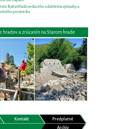
sto Bytča hľadá vedúceho oddelenia výstavby a
votného prostredia
c hradov a zrúcanín na Starom hrade
Kontakt
Predplatné
Archív