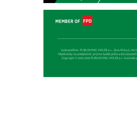
Vydavateľsťvo: PUBLISHING HOUSE a.s., Jána Milca 6, 010 01 Ži
Objednávky na predplatné: prijíma každá pošta a doručovateľ Sl
Copyright © 2012-2026 PUBLISHING HOUSE a.s. Autorské prá