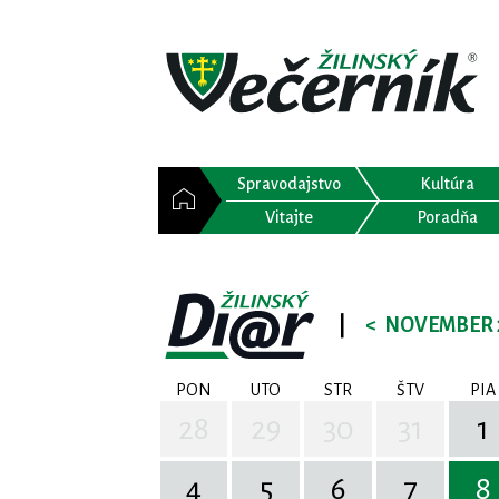
Spravodajstvo
Kultúra
Vitajte
Poradňa
|
<
NOVEMBER 
PON
UTO
STR
ŠTV
PIA
28
29
30
31
1
4
5
6
7
8