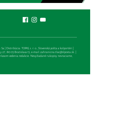
| Distribúcia: TOPAS, s. r. o., Slovenská pošta a kolportéri |
27, 810 05 Bratislava 15, e-mail:
zahranicna.tlac@slposta.sk
. |
hlasom vedenia redakcie. Nevyžiadané rukopisy nevraciame,