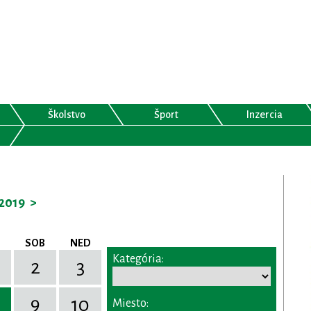
Školstvo
Šport
Inzercia
2019
>
SOB
NED
Kategória:
2
3
9
10
Miesto: