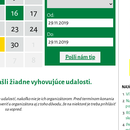
16
17
Od:
23
24
Do:
30
1
Pošli nám tip
7
8
ašli žiadne vyhovujúce udalosti.
NAJ
VI
 udalostí, nakoľko nie je ich organizátorom. Pred termínom konania
Na
eriť u organizátora aj z toho dôvodu, že na niektoré je treba prihlásiť
po
sa vopred.
RO
sk
Pr
mô