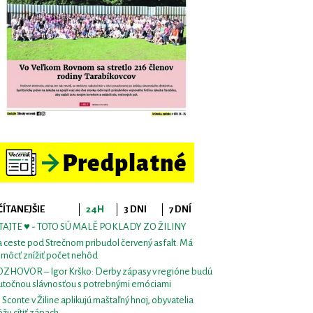
ČÍTANEJŠIE
24H
3 DNI
7 DNÍ
TAJTE ♥ - TOTO SÚ MALÉ POKLADY ZO ŽILINY
 ceste pod Strečnom pribudol červený asfalt. Má
môcť znížiť počet nehôd
ZHOVOR – Igor Krško: Derby zápasy v regióne budú
utočnou slávnosťou s potrebnými emóciami
i Sconte v Žiline aplikujú maštaľný hnoj, obyvatelia
žu cítiť zápach