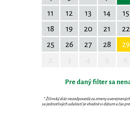
11
12
13
14
15
18
19
20
21
22
25
26
27
28
29
2
3
4
5
6
Pre daný filter sa nen
* Žilinský diár nezodpovedá za zmeny uverejnených
sa jednotlivých udalostí je vhodné si dátum a čas prev