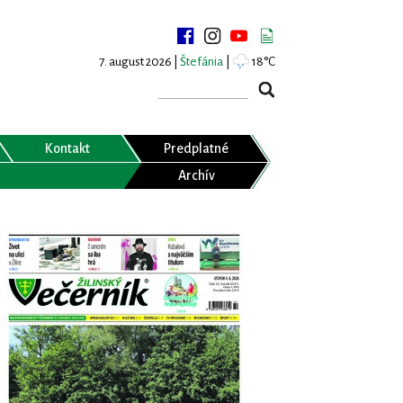
7. august 2026 |
Štefánia
|
18°C
Kontakt
Predplatné
Archív