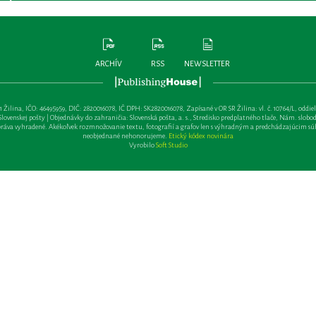
ARCHÍV
RSS
NEWSLETTER
lina, IČO: 46495959, DIČ: 2820016078, IČ DPH: SK2820016078, Zapísané v OR SR Žilina: vl. č. 10764/L, oddiel: Sa 
ovenskej pošty | Objednávky do zahraničia: Slovenská pošta, a. s., Stredisko predplatného tlače, Nám. slobody 
va vyhradené. Akékoľvek rozmnožovanie textu, fotografií a grafov len s výhradným a predchádzajúcim sú
neobjednané nehonorujeme.
Etický kódex novinára
Vyrobilo
Soft Studio