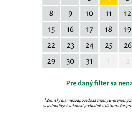
8
9
10
11
12
15
16
17
18
19
22
23
24
25
26
29
30
31
1
2
Pre daný filter sa nen
* Žilinský diár nezodpovedá za zmeny uverejnených
sa jednotlivých udalostí je vhodné si dátum a čas prev