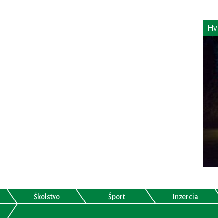
Hv
Školstvo
Šport
Inzercia