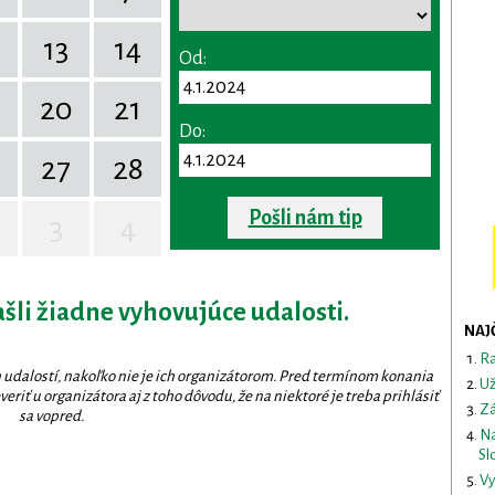
13
14
Od:
20
21
Do:
27
28
Pošli nám tip
3
4
ašli žiadne vyhovujúce udalosti.
NAJ
Ra
 udalostí, nakoľko nie je ich organizátorom. Pred termínom konania
Už
eriť u organizátora aj z toho dôvodu, že na niektoré je treba prihlásiť
Zá
sa vopred.
Na
Sl
Vy