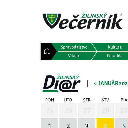
Spravodajstvo
Kultúra
Vitajte
Poradňa
|
<
JANUÁR 202
PON
UTO
STR
ŠTV
PIA
25
26
27
28
29
1
2
3
4
5