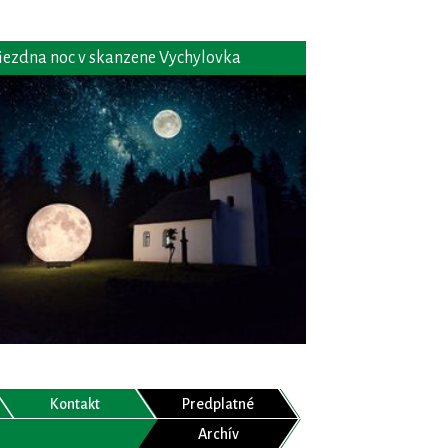
iezdna noc v skanzene Vychylovka
Kontakt
Predplatné
Archív