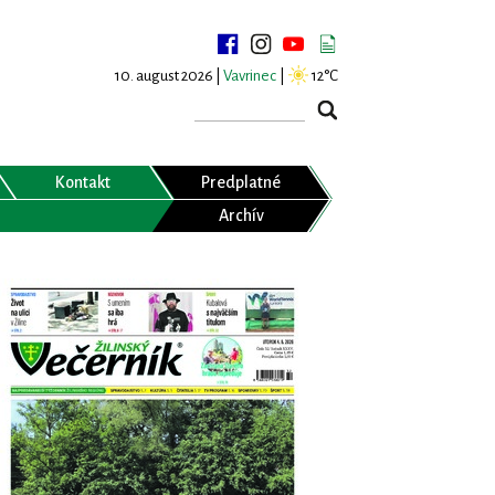
10. august 2026 |
Vavrinec
|
12°C
Kontakt
Predplatné
Archív