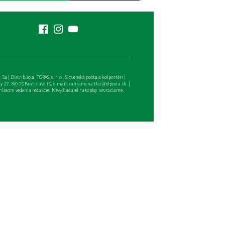
| Distribúcia: TOPAS, s. r. o., Slovenská pošta a kolportéri |
27, 810 05 Bratislava 15, e-mail:
zahranicna.tlac@slposta.sk
. |
hlasom vedenia redakcie. Nevyžiadané rukopisy nevraciame,