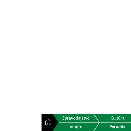
Spravodajstvo
Kultúra
Vitajte
Poradňa