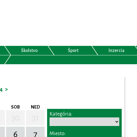
Školstvo
Šport
Inzercia
4
>
SOB
NED
Kategória:
30
31
6
7
Miesto: