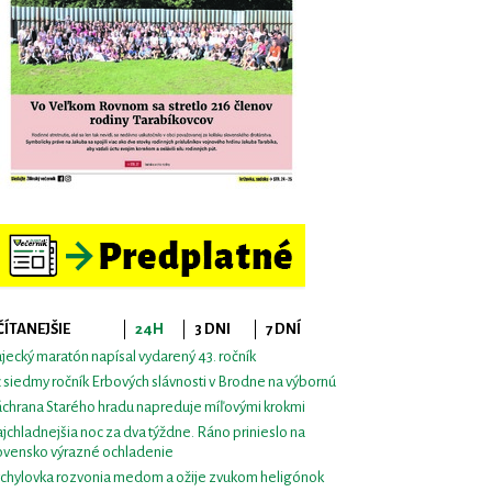
ČÍTANEJŠIE
24H
3 DNI
7 DNÍ
jecký maratón napísal vydarený 43. ročník
 siedmy ročník Erbových slávnosti v Brodne na výbornú
chrana Starého hradu napreduje míľovými krokmi
jchladnejšia noc za dva týždne. Ráno prinieslo na
ovensko výrazné ochladenie
chylovka rozvonia medom a ožije zvukom heligónok