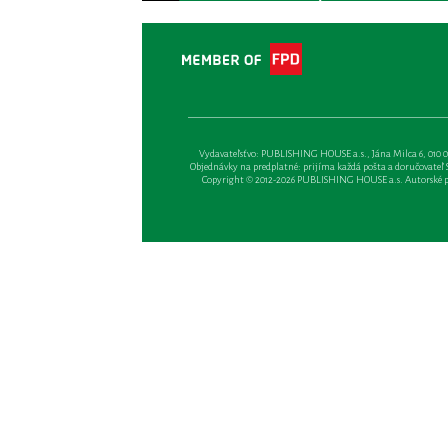
Vydavateľsťvo: PUBLISHING HOUSE a.s., Jána Milca 6, 010 01 Ži
Objednávky na predplatné: prijíma každá pošta a doručovateľ Sl
Copyright © 2012-2026 PUBLISHING HOUSE a.s. Autorské prá