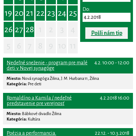
Do:
19
20
21
22
23
24
25
26
27
28
1
2
3
4
Pošli nám tip
5
6
7
8
9
10
11
Nedeľné sneženie - program pre malé
4.2. 10:00 - 12:00
deti v Novej synagóge
Miesto:
Nová synagóga Žilina, J. M. Hurbana 11, Žilina
Kategória:
Pre deti
Romaldíno a Kamila / nedeľné
4.2.2018 16:00
predstavenie pre verejnosť
Miesto:
Bábkové divadlo Žilina
Kategória:
Kultúra
Poézia a performancia.
22.12. - 10.3.2018