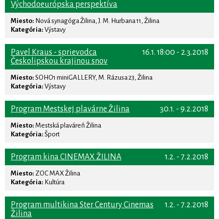
Východoeurópska perspektíva
Miesto:
Nová synagóga Žilina, J. M. Hurbana 11, Žilina
Kategória:
Výstavy
Pavel Kraus - sprievodca
16.1. 18:00 - 2.3.2018
Českolipskou krajinou snov
Miesto:
SOHO1 miniGALLERY, M. Rázusa 23, Žilina
Kategória:
Výstavy
Program Mestskej plavárne Žilina
30.1. - 9.2.2018
Miesto:
Mestská plaváreň Žilina
Kategória:
Šport
Program kina CINEMAX ŽILINA
1.2. - 7.2.2018
Miesto:
ZOC MAX Žilina
Kategória:
Kultúra
Program multikina Ster Century Cinemas
1.2. - 7.2.2018
Žilina