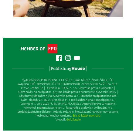
Vydavateľsťvo: PUBLISHING HOUSE a.s., Jána Milca 6, 010 01 Žilina, IČO:
46495959, DIČ: 2820016078, IČ DPH: SK2820016078, Zapísané v OR SR Žilina: vl. č.
10764/L, oddiel: Sa | Distribúcia: TOPAS, s. r. o., Slovenská pošta a kolportéri |
Objednávky na predplatné: prijíma každá pošta a doručovateľ Slovenskej pošty |
Objednávky do zahraničia: Slovenská pošta, a. s., Stredisko predplatného tlače,
Nám. slobody 27, 810 05 Bratislava 15, e-mail:
zahranicna.tlac@slposta.sk
. |
Copyright © 2012-2026 PUBLISHING HOUSE a.s. Autorské práva vyhradené.
Akékoľvek rozmnožovanie textu, fotografií a grafov len s výhradným a
predchádzajúcim súhlasom vedenia redakcie. Nevyžiadané rukopisy nevraciame,
neobjednané nehonorujeme.
Etický kódex novinára
Vyrobilo
Soft Studio