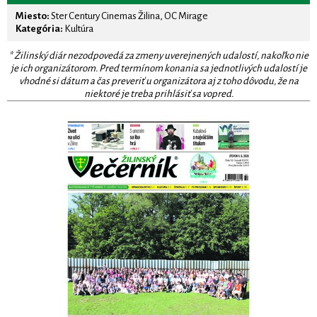
Miesto:
Ster Century Cinemas Žilina, OC Mirage
Kategória:
Kultúra
* Žilinský diár nezodpovedá za zmeny uverejnených udalostí, nakoľko nie
je ich organizátorom. Pred termínom konania sa jednotlivých udalostí je
vhodné si dátum a čas preveriť u organizátora aj z toho dôvodu, že na
niektoré je treba prihlásiť sa vopred.