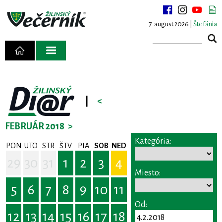
7. august 2026 |
Štefánia
|
<
FEBRUÁR 2018
>
Kategória:
PON
UTO
STR
ŠTV
PIA
SOB
NED
29
30
31
1
2
3
4
Miesto:
5
6
7
8
9
10
11
Od:
12
13
14
15
16
17
18