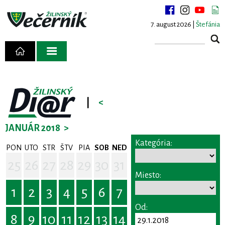
7. august 2026 |
Štefánia
|
<
JANUÁR 2018
>
Kategória:
PON
UTO
STR
ŠTV
PIA
SOB
NED
25
26
27
28
29
30
31
Miesto:
1
2
3
4
5
6
7
Od:
8
9
10
11
12
13
14