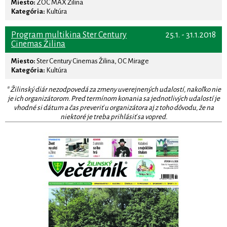
Miesto:
ZOC MAX Žilina
Kategória:
Kultúra
Program multikina Ster Century
25.1. - 31.1.2018
Cinemas Žilina
Miesto:
Ster Century Cinemas Žilina, OC Mirage
Kategória:
Kultúra
* Žilinský diár nezodpovedá za zmeny uverejnených udalostí, nakoľko nie
je ich organizátorom. Pred termínom konania sa jednotlivých udalostí je
vhodné si dátum a čas preveriť u organizátora aj z toho dôvodu, že na
niektoré je treba prihlásiť sa vopred.