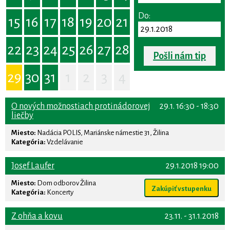
Do:
15
16
17
18
19
20
21
22
23
24
25
26
27
28
Pošli nám tip
29
30
31
1
2
3
4
O nových možnostiach protinádorovej
29.1. 16:30 - 18:30
liečby
Miesto:
Nadácia POLIS, Mariánske námestie 31, Žilina
Kategória:
Vzdelávanie
Josef Laufer
29.1.2018 19:00
Miesto:
Dom odborov Žilina
Zakúpiť vstupenku
Kategória:
Koncerty
Z ohňa a kovu
23.11. - 31.1.2018