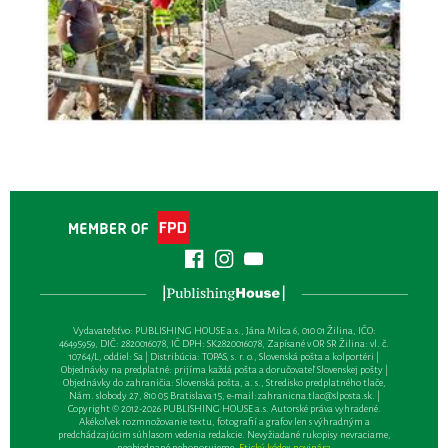
Vydavateľsťvo: PUBLISHING HOUSE a.s., Jána Milca 6, 010 01 Žilina, IČO:
46495959, DIČ: 2820016078, IČ DPH: SK2820016078, Zapísané v OR SR Žilina: vl. č.
10764/L, oddiel: Sa | Distribúcia: TOPAS, s. r. o., Slovenská pošta a kolportéri |
Objednávky na predplatné: prijíma každá pošta a doručovateľ Slovenskej pošty |
Objednávky do zahraničia: Slovenská pošta, a. s., Stredisko predplatného tlače,
Nám. slobody 27, 810 05 Bratislava 15, e-mail:
zahranicna.tlac@slposta.sk
. |
Copyright © 2012-2026 PUBLISHING HOUSE a.s. Autorské práva vyhradené.
Akékoľvek rozmnožovanie textu, fotografií a grafov len s výhradným a
predchádzajúcim súhlasom vedenia redakcie. Nevyžiadané rukopisy nevraciame,
neobjednané nehonorujeme.
Etický kódex novinára