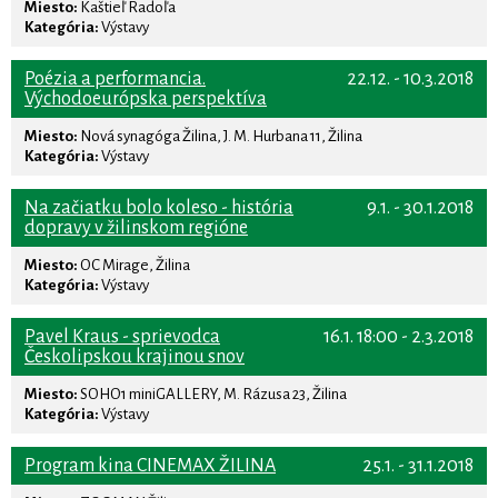
Miesto:
Kaštieľ Radoľa
Kategória:
Výstavy
Poézia a performancia.
22.12. - 10.3.2018
Východoeurópska perspektíva
Miesto:
Nová synagóga Žilina, J. M. Hurbana 11, Žilina
Kategória:
Výstavy
Na začiatku bolo koleso - história
9.1. - 30.1.2018
dopravy v žilinskom regióne
Miesto:
OC Mirage, Žilina
Kategória:
Výstavy
Pavel Kraus - sprievodca
16.1. 18:00 - 2.3.2018
Českolipskou krajinou snov
Miesto:
SOHO1 miniGALLERY, M. Rázusa 23, Žilina
Kategória:
Výstavy
Program kina CINEMAX ŽILINA
25.1. - 31.1.2018