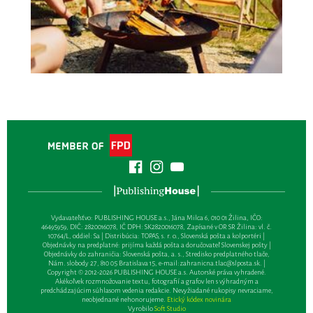
Vydavateľsťvo: PUBLISHING HOUSE a.s., Jána Milca 6, 010 01 Žilina, IČO:
46495959, DIČ: 2820016078, IČ DPH: SK2820016078, Zapísané v OR SR Žilina: vl. č.
10764/L, oddiel: Sa | Distribúcia: TOPAS, s. r. o., Slovenská pošta a kolportéri |
Objednávky na predplatné: prijíma každá pošta a doručovateľ Slovenskej pošty |
Objednávky do zahraničia: Slovenská pošta, a. s., Stredisko predplatného tlače,
Nám. slobody 27, 810 05 Bratislava 15, e-mail:
zahranicna.tlac@slposta.sk
. |
Copyright © 2012-2026 PUBLISHING HOUSE a.s. Autorské práva vyhradené.
Akékoľvek rozmnožovanie textu, fotografií a grafov len s výhradným a
predchádzajúcim súhlasom vedenia redakcie. Nevyžiadané rukopisy nevraciame,
neobjednané nehonorujeme.
Etický kódex novinára
Vyrobilo
Soft Studio