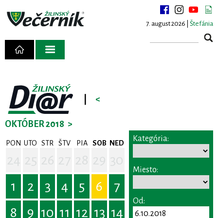
7. august 2026 |
Štefánia
|
<
OKTÓBER 2018
>
Kategória:
PON
UTO
STR
ŠTV
PIA
SOB
NED
24
25
26
27
28
29
30
Miesto:
1
2
3
4
5
6
7
Od:
8
9
10
11
12
13
14