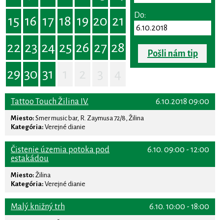
Do:
15
16
17
18
19
20
21
22
23
24
25
26
27
28
Pošli nám tip
29
30
31
1
2
3
4
Tattoo Touch Žilina IV.
6.10.2018 09:00
Miesto:
Smer music bar, R. Zaymusa 72/8, Žilina
Kategória:
Verejné dianie
Čistenie územia potoka pod
6.10. 09:00 - 12:00
estakádou
Miesto:
Žilina
Kategória:
Verejné dianie
Malý knižný trh
6.10. 10:00 - 18:00