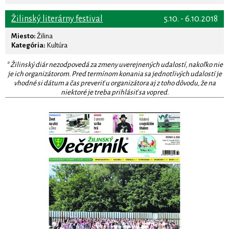
Žilinský literárny festival
5.10. - 6.10.2018
Miesto:
Žilina
Kategória:
Kultúra
* Žilinský diár nezodpovedá za zmeny uverejnených udalostí, nakoľko nie
je ich organizátorom. Pred termínom konania sa jednotlivých udalostí je
vhodné si dátum a čas preveriť u organizátora aj z toho dôvodu, že na
niektoré je treba prihlásiť sa vopred.