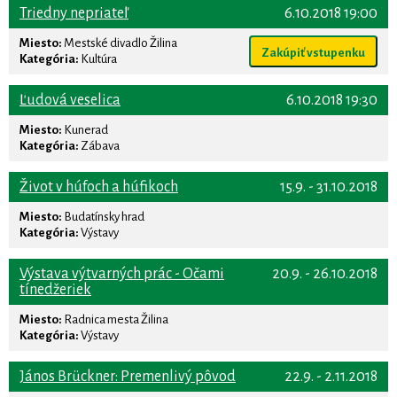
Triedny nepriateľ
6.10.2018 19:00
Miesto:
Mestské divadlo Žilina
Zakúpiť vstupenku
Kategória:
Kultúra
Ľudová veselica
6.10.2018 19:30
Miesto:
Kunerad
Kategória:
Zábava
Život v húfoch a húfikoch
15.9. - 31.10.2018
Miesto:
Budatínsky hrad
Kategória:
Výstavy
Výstava výtvarných prác - Očami
20.9. - 26.10.2018
tínedžeriek
Miesto:
Radnica mesta Žilina
Kategória:
Výstavy
János Brückner: Premenlivý pôvod
22.9. - 2.11.2018