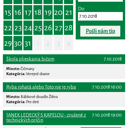
Do:
15
16
17
18
19
20
21
22
23
24
25
26
27
28
Pošli nám tip
29
30
31
1
2
3
4
Škola plieskania bičom
7.10.2018
Miesto:
Čičmany
Kategória:
Verejné dianie
Ryba rohatá alebo Toto nie je ryba
7.10.2018 16:00
Miesto:
Bábkové divadlo Žilina
Kategória:
Pre deti
JANEK LEDECKÝ S KAPELOU - zrušené z
7.10.2018 19:00
technických príčin