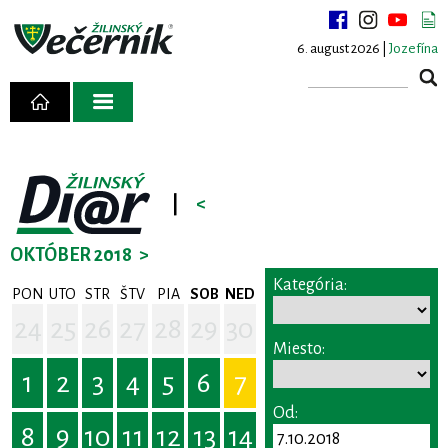
6. august 2026 |
Jozefína
|
<
OKTÓBER 2018
>
Kategória:
PON
UTO
STR
ŠTV
PIA
SOB
NED
24
25
26
27
28
29
30
Miesto:
1
2
3
4
5
6
7
Od:
8
9
10
11
12
13
14