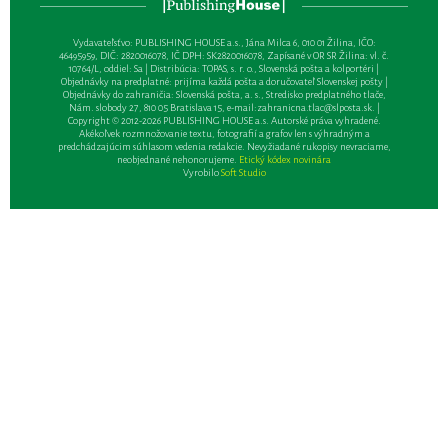
Vydavateľsťvo: PUBLISHING HOUSE a.s., Jána Milca 6, 010 01 Žilina, IČO:
46495959, DIČ: 2820016078, IČ DPH: SK2820016078, Zapísané v OR SR Žilina: vl. č.
10764/L, oddiel: Sa | Distribúcia: TOPAS, s. r. o., Slovenská pošta a kolportéri |
Objednávky na predplatné: prijíma každá pošta a doručovateľ Slovenskej pošty |
Objednávky do zahraničia: Slovenská pošta, a. s., Stredisko predplatného tlače,
Nám. slobody 27, 810 05 Bratislava 15, e-mail:
zahranicna.tlac@slposta.sk
. |
Copyright © 2012-2026 PUBLISHING HOUSE a.s. Autorské práva vyhradené.
Akékoľvek rozmnožovanie textu, fotografií a grafov len s výhradným a
predchádzajúcim súhlasom vedenia redakcie. Nevyžiadané rukopisy nevraciame,
neobjednané nehonorujeme.
Etický kódex novinára
Vyrobilo
Soft Studio