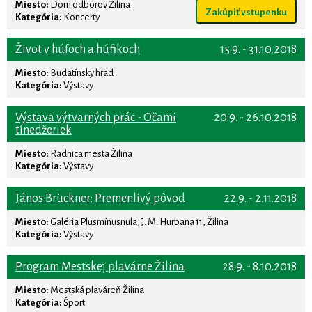
Miesto:
Dom odborov Žilina
Zakúpiť vstupenku
Kategória:
Koncerty
Život v húfoch a húfikoch
15.9. - 31.10.2018
Miesto:
Budatínsky hrad
Kategória:
Výstavy
Výstava výtvarných prác - Očami
20.9. - 26.10.2018
tínedžeriek
Miesto:
Radnica mesta Žilina
Kategória:
Výstavy
János Brückner: Premenlivý pôvod
22.9. - 2.11.2018
Miesto:
Galéria Plusmínusnula, J. M. Hurbana 11, Žilina
Kategória:
Výstavy
Program Mestskej plavárne Žilina
28.9. - 8.10.2018
Miesto:
Mestská plaváreň Žilina
Kategória:
Šport