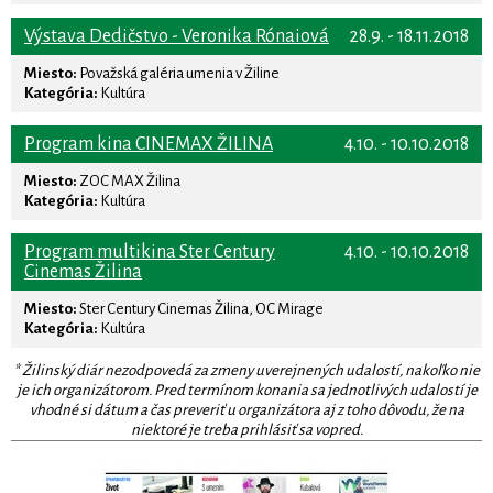
Výstava Dedičstvo - Veronika Rónaiová
28.9. - 18.11.2018
Miesto:
Považská galéria umenia v Žiline
Kategória:
Kultúra
Program kina CINEMAX ŽILINA
4.10. - 10.10.2018
Miesto:
ZOC MAX Žilina
Kategória:
Kultúra
Program multikina Ster Century
4.10. - 10.10.2018
Cinemas Žilina
Miesto:
Ster Century Cinemas Žilina, OC Mirage
Kategória:
Kultúra
* Žilinský diár nezodpovedá za zmeny uverejnených udalostí, nakoľko nie
je ich organizátorom. Pred termínom konania sa jednotlivých udalostí je
vhodné si dátum a čas preveriť u organizátora aj z toho dôvodu, že na
niektoré je treba prihlásiť sa vopred.