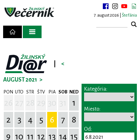
7. august 2026 |
Štefánia
|
<
AUGUST 2021
>
Kategória:
PON
UTO
STR
ŠTV
PIA
SOB
NED
26
27
28
29
30
31
1
Miesto:
2
3
4
5
6
7
8
Od:
9
10
11
12
13
14
15