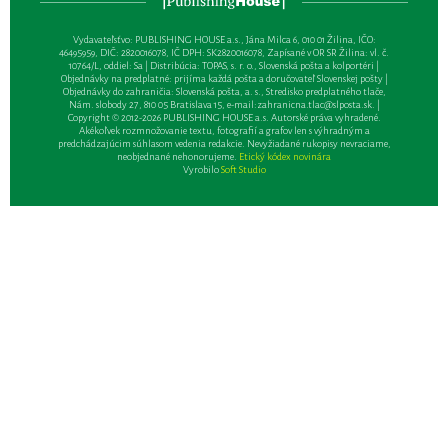
Vydavateľsťvo: PUBLISHING HOUSE a.s., Jána Milca 6, 010 01 Žilina, IČO:
46495959, DIČ: 2820016078, IČ DPH: SK2820016078, Zapísané v OR SR Žilina: vl. č.
10764/L, oddiel: Sa | Distribúcia: TOPAS, s. r. o., Slovenská pošta a kolportéri |
Objednávky na predplatné: prijíma každá pošta a doručovateľ Slovenskej pošty |
Objednávky do zahraničia: Slovenská pošta, a. s., Stredisko predplatného tlače,
Nám. slobody 27, 810 05 Bratislava 15, e-mail:
zahranicna.tlac@slposta.sk
. |
Copyright © 2012-2026 PUBLISHING HOUSE a.s. Autorské práva vyhradené.
Akékoľvek rozmnožovanie textu, fotografií a grafov len s výhradným a
predchádzajúcim súhlasom vedenia redakcie. Nevyžiadané rukopisy nevraciame,
neobjednané nehonorujeme.
Etický kódex novinára
Vyrobilo
Soft Studio