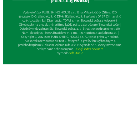
Vydavateľsťvo: PUBLISHING HOUSE a.s., Jána Milca 6, 010 01 Žilina, IČO:
46495959, DIČ: 2820016078, IČ DPH: SK2820016078, Zapísané v OR SR Žilina: vl. č.
10764/L, oddiel: Sa | Distribúcia: TOPAS, s. r. o., Slovenská pošta a kolportéri |
Objednávky na predplatné: prijíma každá pošta a doručovateľ Slovenskej pošty |
Objednávky do zahraničia: Slovenská pošta, a. s., Stredisko predplatného tlače,
Nám. slobody 27, 810 05 Bratislava 15, e-mail:
zahranicna.tlac@slposta.sk
. |
Copyright © 2012-2026 PUBLISHING HOUSE a.s. Autorské práva vyhradené.
Akékoľvek rozmnožovanie textu, fotografií a grafov len s výhradným a
predchádzajúcim súhlasom vedenia redakcie. Nevyžiadané rukopisy nevraciame,
neobjednané nehonorujeme.
Etický kódex novinára
Vyrobilo
Soft Studio