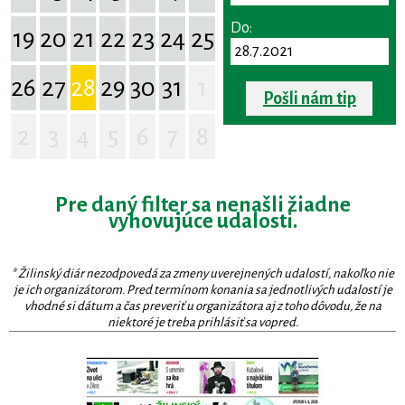
Do:
19
20
21
22
23
24
25
26
27
28
29
30
31
1
Pošli nám tip
2
3
4
5
6
7
8
Pre daný filter sa nenašli žiadne
vyhovujúce udalosti.
* Žilinský diár nezodpovedá za zmeny uverejnených udalostí, nakoľko nie
je ich organizátorom. Pred termínom konania sa jednotlivých udalostí je
vhodné si dátum a čas preveriť u organizátora aj z toho dôvodu, že na
niektoré je treba prihlásiť sa vopred.