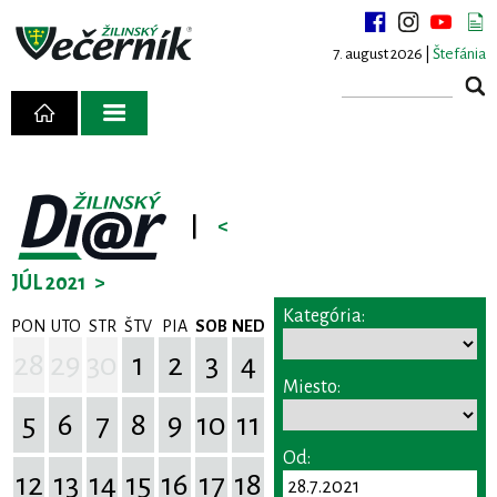
7. august 2026 |
Štefánia
|
<
JÚL 2021
>
Kategória:
PON
UTO
STR
ŠTV
PIA
SOB
NED
28
29
30
1
2
3
4
Miesto:
5
6
7
8
9
10
11
Od:
12
13
14
15
16
17
18