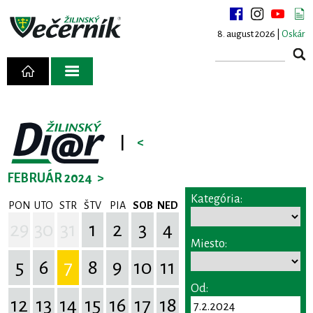
8. august 2026 |
Oskár
|
<
FEBRUÁR 2024
>
Kategória:
PON
UTO
STR
ŠTV
PIA
SOB
NED
29
30
31
1
2
3
4
Miesto:
5
6
7
8
9
10
11
Od:
12
13
14
15
16
17
18