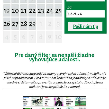
Do:
19
20
21
22
23
24
25
26
27
28
29
1
2
3
Pošli nám tip
4
5
6
7
8
9
10
Pre daný filter sa nenašli žiadne
vyhovujúce udalosti.
* Žilinský diár nezodpovedá za zmeny uverejnených udalostí, nakoľko nie
je ich organizátorom. Pred termínom konania sa jednotlivých udalostí je
vhodné si dátum a čas preveriť u organizátora aj z toho dôvodu, že na
niektoré je treba prihlásiť sa vopred.