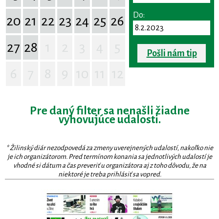
Do:
20
21
22
23
24
25
26
27
28
1
2
3
4
5
Pošli nám tip
6
7
8
9
10
11
12
Pre daný filter sa nenašli žiadne
vyhovujúce udalosti.
* Žilinský diár nezodpovedá za zmeny uverejnených udalostí, nakoľko nie
je ich organizátorom. Pred termínom konania sa jednotlivých udalostí je
vhodné si dátum a čas preveriť u organizátora aj z toho dôvodu, že na
niektoré je treba prihlásiť sa vopred.