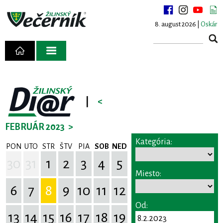
8. august 2026 |
Oskár
|
<
FEBRUÁR 2023
>
Kategória:
PON
UTO
STR
ŠTV
PIA
SOB
NED
30
31
1
2
3
4
5
Miesto:
6
7
8
9
10
11
12
Od:
13
14
15
16
17
18
19