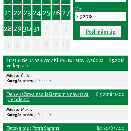
Do:
21
22
23
24
25
26
27
28
29
30
31
1
2
3
Pošli nám tip
4
5
6
7
8
9
10
Stretnutie priaznivcov Klubu turistov Kysúc na
8.5.2018
Veľkej rači
Miesto:
Čadca
Kategória:
Verejné dianie
Deň víťažstva nad fašizmom a návšteva
8.5.2018 10:00
prezidenta
Miesto:
Makov
Kategória:
Verejné dianie
Detská tour Petra Sagana
8.5.2018 17:00