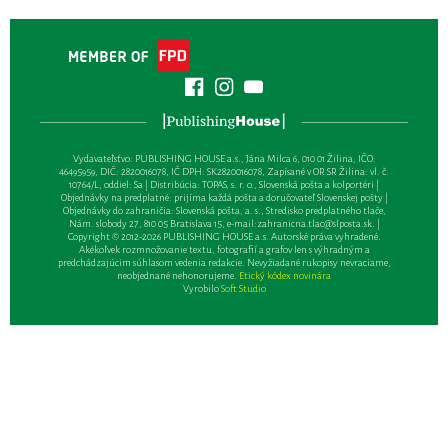
Vydavateľsťvo: PUBLISHING HOUSE a.s., Jána Milca 6, 010 01 Žilina, IČO:
46495959, DIČ: 2820016078, IČ DPH: SK2820016078, Zapísané v OR SR Žilina: vl. č.
10764/L, oddiel: Sa | Distribúcia: TOPAS, s. r. o., Slovenská pošta a kolportéri |
Objednávky na predplatné: prijíma každá pošta a doručovateľ Slovenskej pošty |
Objednávky do zahraničia: Slovenská pošta, a. s., Stredisko predplatného tlače,
Nám. slobody 27, 810 05 Bratislava 15, e-mail:
zahranicna.tlac@slposta.sk
. |
Copyright © 2012-2026 PUBLISHING HOUSE a.s. Autorské práva vyhradené.
Akékoľvek rozmnožovanie textu, fotografií a grafov len s výhradným a
predchádzajúcim súhlasom vedenia redakcie. Nevyžiadané rukopisy nevraciame,
neobjednané nehonorujeme.
Etický kódex novinára
Vyrobilo
Soft Studio