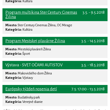
Kategória:
Kultúra
Program multikina Ster Century Cinemas
3.5. - 9.5.2018
Žilina
Miesto:
Ster Century Cinemas Žilina, OC Mirage
Kategória:
Kultúra
Program Mestskej plavárne Žilina
3.5. - 14.5.2018
Miesto:
Mestská plaváreň Žilina
Kategória:
Šport
Výstava - SVET OČAMI AUTISTOV
3.5. - 18.5.2018
Miesto:
Makovického dom Žilina
Kategória:
Výstavy
Európsky týždeň nosenia detí
7.5. 17:00 - 13.5.2018
Miesto:
Budatínsky park
Kategória:
Verejné dianie