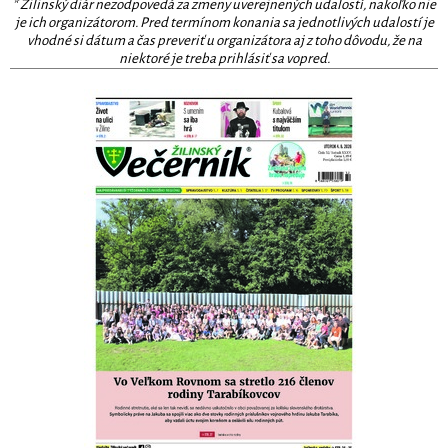
* Žilinský diár nezodpovedá za zmeny uverejnených udalostí, nakoľko nie
je ich organizátorom. Pred termínom konania sa jednotlivých udalostí je
vhodné si dátum a čas preveriť u organizátora aj z toho dôvodu, že na
niektoré je treba prihlásiť sa vopred.