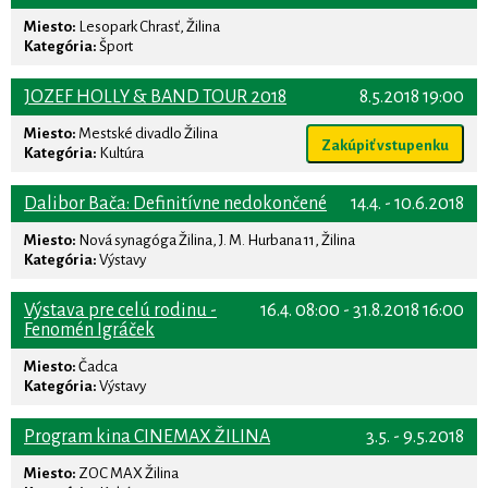
Miesto:
Lesopark Chrasť, Žilina
Kategória:
Šport
JOZEF HOLLY & BAND TOUR 2018
8.5.2018 19:00
Miesto:
Mestské divadlo Žilina
Zakúpiť vstupenku
Kategória:
Kultúra
Dalibor Bača: Definitívne nedokončené
14.4. - 10.6.2018
Miesto:
Nová synagóga Žilina, J. M. Hurbana 11, Žilina
Kategória:
Výstavy
Výstava pre celú rodinu -
16.4. 08:00 - 31.8.2018 16:00
Fenomén Igráček
Miesto:
Čadca
Kategória:
Výstavy
Program kina CINEMAX ŽILINA
3.5. - 9.5.2018
Miesto:
ZOC MAX Žilina