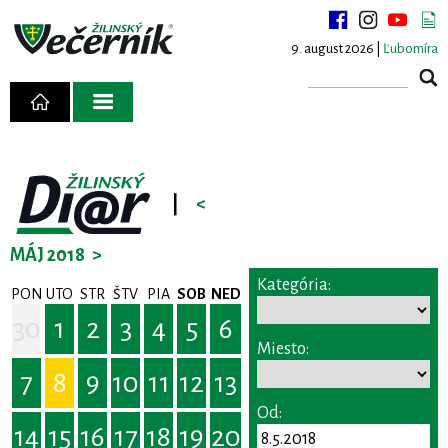
9. august 2026 |
Ľubomíra
|
<
MÁJ 2018
>
Kategória:
PON
UTO
STR
ŠTV
PIA
SOB
NED
30
1
2
3
4
5
6
Miesto:
7
8
9
10
11
12
13
Od:
14
15
16
17
18
19
20