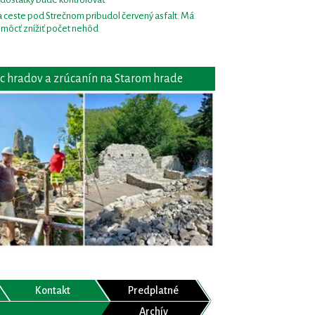
 ceste pod Strečnom pribudol červený asfalt. Má
môcť znížiť počet nehôd
c hradov a zrúcanín na Starom hrade
Kontakt
Predplatné
Archív