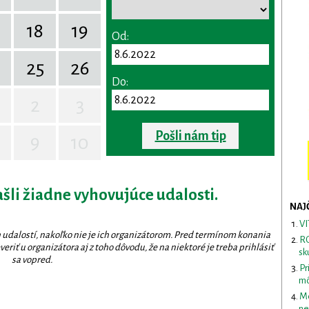
18
19
Od:
25
26
Do:
2
3
Pošli nám tip
9
10
ašli žiadne vyhovujúce udalosti.
NAJ
VI
 udalostí, nakoľko nie je ich organizátorom. Pred termínom konania
RO
eriť u organizátora aj z toho dôvodu, že na niektoré je treba prihlásiť
sk
sa vopred.
Pr
mô
Me
ne