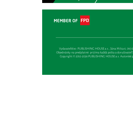
Vydavateľsťvo: PUBLISHING HOUSE a.s., Jána Milca 6, 010 01 Ži
Objednávky na predplatné: prijíma každá pošta a doručovateľ Sl
Copyright © 2012-2026 PUBLISHING HOUSE a.s. Autorské prá