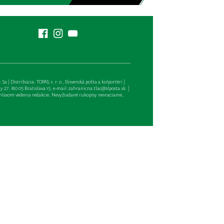
| Distribúcia: TOPAS, s. r. o., Slovenská pošta a kolportéri |
27, 810 05 Bratislava 15, e-mail:
zahranicna.tlac@slposta.sk
. |
hlasom vedenia redakcie. Nevyžiadané rukopisy nevraciame,