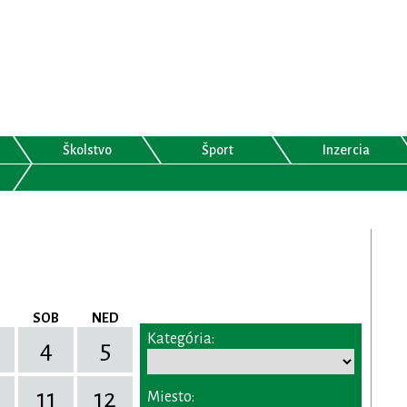
Školstvo
Šport
Inzercia
SOB
NED
Kategória:
4
5
11
12
Miesto: