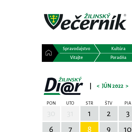
Spravodajstvo
Kultúra
Vitajte
Poradňa
|
<
JÚN 2022
>
PON
UTO
STR
ŠTV
PIA
30
31
1
2
3
6
7
8
9
10