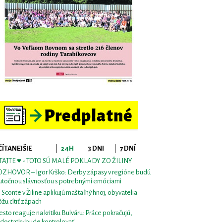
ČÍTANEJŠIE
24H
3 DNI
7 DNÍ
TAJTE ♥ - TOTO SÚ MALÉ POKLADY ZO ŽILINY
ZHOVOR – Igor Krško: Derby zápasy v regióne budú
utočnou slávnosťou s potrebnými emóciami
i Sconte v Žiline aplikujú maštaľný hnoj, obyvatelia
žu cítiť zápach
sto reaguje na kritiku Bulváru: Práce pokračujú,
dostatky bude kontrolovať