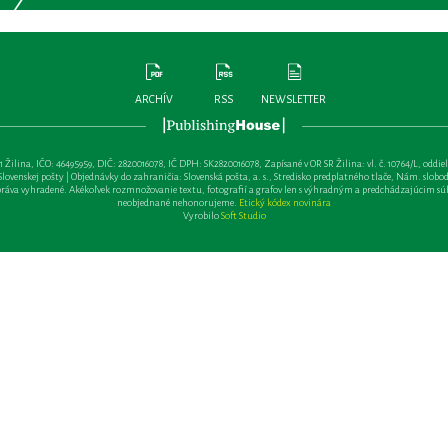
ARCHÍV
RSS
NEWSLETTER
lina, IČO: 46495959, DIČ: 2820016078, IČ DPH: SK2820016078, Zapísané v OR SR Žilina: vl. č. 10764/L, oddiel: Sa 
ovenskej pošty | Objednávky do zahraničia: Slovenská pošta, a. s., Stredisko predplatného tlače, Nám. slobody 
va vyhradené. Akékoľvek rozmnožovanie textu, fotografií a grafov len s výhradným a predchádzajúcim sú
neobjednané nehonorujeme.
Etický kódex novinára
Vyrobilo
Soft Studio