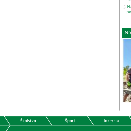
Na
po
No
Školstvo
Šport
Inzercia