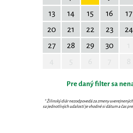
13
14
15
16
17
20
21
22
23
24
27
28
29
30
1
4
5
6
7
8
Pre daný filter sa nen
* Žilinský diár nezodpovedá za zmeny uverejnených
sa jednotlivých udalostí je vhodné si dátum a čas prev