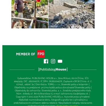
Vydavateľsťvo: PUBLISHING HOUSE a.s., Jána Milca 6, 010 01 Žilina, IČO:
46495959, DIČ: 2820016078, IČ DPH: SK2820016078, Zapísané v OR SR Žilina: vl. č.
10764/L, oddiel: Sa | Distribúcia: TOPAS, s. r. o., Slovenská pošta a kolportéri |
Objednávky na predplatné: prijíma každá pošta a doručovateľ Slovenskej pošty |
Objednávky do zahraničia: Slovenská pošta, a. s., Stredisko predplatného tlače,
Nám. slobody 27, 810 05 Bratislava 15, e-mail:
zahranicna.tlac@slposta.sk
. |
Copyright © 2012-2026 PUBLISHING HOUSE a.s. Autorské práva vyhradené.
Akékoľvek rozmnožovanie textu, fotografií a grafov len s výhradným a
predchádzajúcim súhlasom vedenia redakcie. Nevyžiadané rukopisy nevraciame,
neobjednané nehonorujeme.
Etický kódex novinára