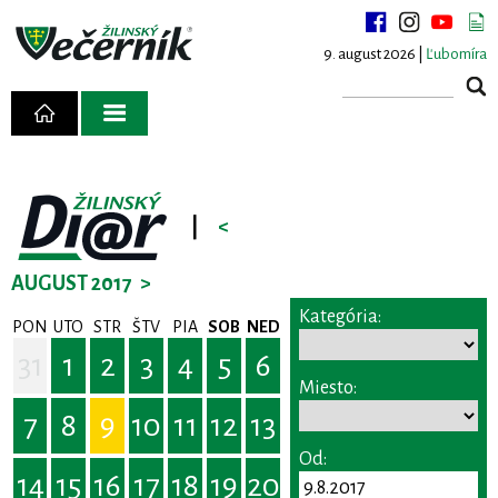
9. august 2026 |
Ľubomíra
|
<
AUGUST 2017
>
Kategória:
PON
UTO
STR
ŠTV
PIA
SOB
NED
31
1
2
3
4
5
6
Miesto:
7
8
9
10
11
12
13
Od:
14
15
16
17
18
19
20