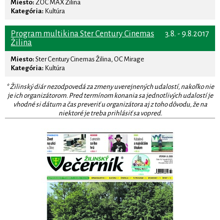
Miesto:
ZOC MAX Žilina
Kategória:
Kultúra
Program multikina Ster Century Cinemas
3.8. - 9.8.2017
Žilina
Miesto:
Ster Century Cinemas Žilina, OC Mirage
Kategória:
Kultúra
* Žilinský diár nezodpovedá za zmeny uverejnených udalostí, nakoľko nie
je ich organizátorom. Pred termínom konania sa jednotlivých udalostí je
vhodné si dátum a čas preveriť u organizátora aj z toho dôvodu, že na
niektoré je treba prihlásiť sa vopred.