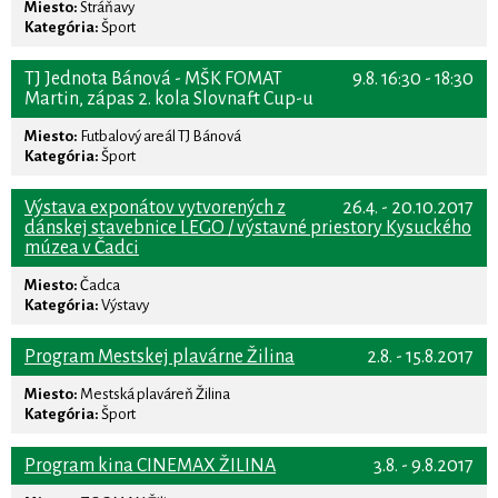
Miesto:
Stráňavy
Kategória:
Šport
TJ Jednota Bánová - MŠK FOMAT
9.8. 16:30 - 18:30
Martin, zápas 2. kola Slovnaft Cup-u
Miesto:
Futbalový areál TJ Bánová
Kategória:
Šport
Výstava exponátov vytvorených z
26.4. - 20.10.2017
dánskej stavebnice LEGO / výstavné priestory Kysuckého
múzea v Čadci
Miesto:
Čadca
Kategória:
Výstavy
Program Mestskej plavárne Žilina
2.8. - 15.8.2017
Miesto:
Mestská plaváreň Žilina
Kategória:
Šport
Program kina CINEMAX ŽILINA
3.8. - 9.8.2017