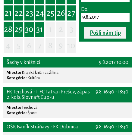
Do:
21
22
23
24
25
26
27
28
29
30
31
1
2
3
Pošli nám tip
4
5
6
7
8
9
10
Šachy v knižnici
9.8.2017 10:00
Miesto:
Krajská knižnica Žilina
Kategória:
Kultúra
FK Terchová - 1. FC Tatran Prešov, zápas
9.8. 16:30 - 18:30
2. kola Slovnaft Cup-u
Miesto:
Terchová
Kategória:
Šport
OŠK Baník Stráňavy - FK Dubnica
9.8. 16:30 - 18:30