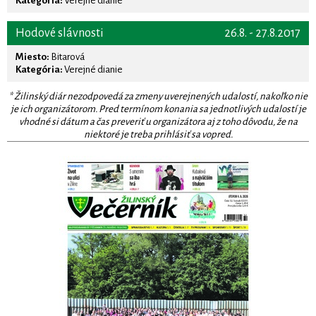
Kategória:
Verejné dianie
Hodové slávnosti
26.8. - 27.8.2017
Miesto:
Bitarová
Kategória:
Verejné dianie
* Žilinský diár nezodpovedá za zmeny uverejnených udalostí, nakoľko nie
je ich organizátorom. Pred termínom konania sa jednotlivých udalostí je
vhodné si dátum a čas preveriť u organizátora aj z toho dôvodu, že na
niektoré je treba prihlásiť sa vopred.