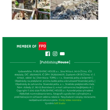
Vydavateľsťvo: PUBLISHING HOUSE a.s., Jána Milca 6, 010 01 Žilina, IČO:
46495959, DIČ: 2820016078, IČ DPH: SK2820016078, Zapísané v OR SR Žilina: vl. č.
10764/L, oddiel: Sa | Distribúcia: TOPAS, s. r. o., Slovenská pošta a kolportéri |
Objednávky na predplatné: prijíma každá pošta a doručovateľ Slovenskej pošty |
Objednávky do zahraničia: Slovenská pošta, a. s., Stredisko predplatného tlače,
Nám. slobody 27, 810 05 Bratislava 15, e-mail:
zahranicna.tlac@slposta.sk
. |
Copyright © 2012-2026 PUBLISHING HOUSE a.s. Autorské práva vyhradené.
Akékoľvek rozmnožovanie textu, fotografií a grafov len s výhradným a
predchádzajúcim súhlasom vedenia redakcie. Nevyžiadané rukopisy nevraciame,
neobjednané nehonorujeme.
Etický kódex novinára
Vyrobilo
Soft Studio