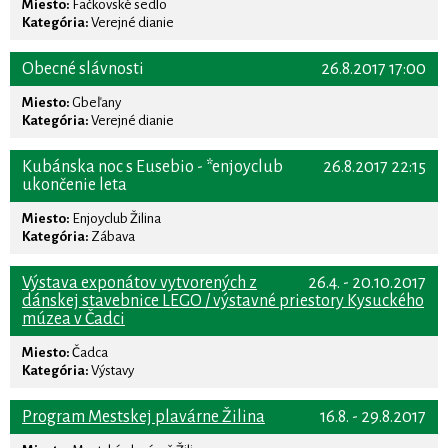
Miesto:
Fačkovské sedlo
Kategória:
Verejné dianie
Obecné slávnosti
26.8.2017 17:00
Miesto:
Gbeľany
Kategória:
Verejné dianie
Kubánska noc s Eusebio - *enjoyclub
26.8.2017 22:15
ukončenie leta
Miesto:
Enjoyclub Žilina
Kategória:
Zábava
Výstava exponátov vytvorených z
26.4. - 20.10.2017
dánskej stavebnice LEGO / výstavné priestory Kysuckého
múzea v Čadci
Miesto:
Čadca
Kategória:
Výstavy
Program Mestskej plavárne Žilina
16.8. - 29.8.2017