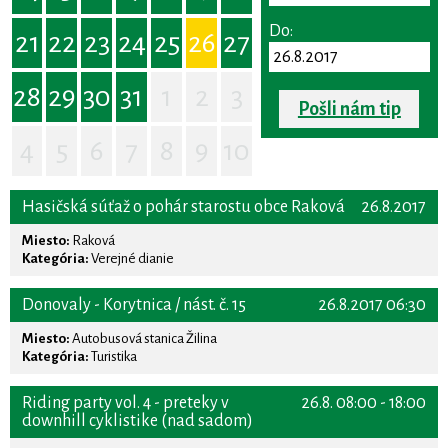
Do:
21
22
23
24
25
26
27
28
29
30
31
1
2
3
Pošli nám tip
4
5
6
7
8
9
10
Hasičská súťaž o pohár starostu obce Raková
26.8.2017
Miesto:
Raková
Kategória:
Verejné dianie
Donovaly - Korytnica / nást. č. 15
26.8.2017 06:30
Miesto:
Autobusová stanica Žilina
Kategória:
Turistika
Riding party vol. 4 - preteky v
26.8. 08:00 - 18:00
downhill cyklistike (nad sadom)