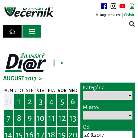
8. august 2026 |
Oskár
|
<
AUGUST 2017
>
Kategória:
PON
UTO
STR
ŠTV
PIA
SOB
NED
31
1
2
3
4
5
6
Miesto:
7
8
9
10
11
12
13
Od:
14
15
16
17
18
19
20