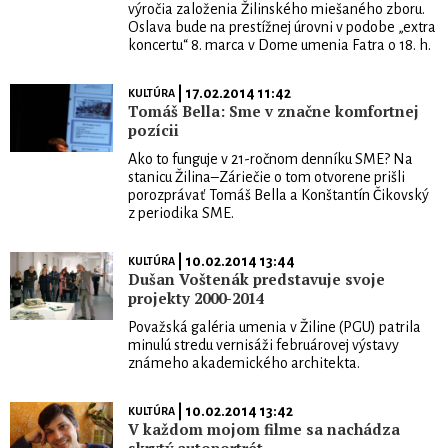
výročia založenia Žilinského miešaného zboru.
Oslava bude na prestížnej úrovni v podobe „extra
koncertu“ 8. marca v Dome umenia Fatra o 18. h.
| 17.02.2014 11:42
KULTÚRA
Tomáš Bella: Sme v značne komfortnej
pozícii
Ako to funguje v 21-ročnom denníku SME? Na
stanicu Žilina–Záriečie o tom otvorene prišli
porozprávať Tomáš Bella a Konštantín Čikovský
z periodika SME.
| 10.02.2014 13:44
KULTÚRA
Dušan Voštenák predstavuje svoje
projekty 2000-2014
Považská galéria umenia v Žiline (PGU) patrila
minulú stredu vernisáži februárovej výstavy
známeho akademického architekta.
| 10.02.2014 13:42
KULTÚRA
V každom mojom filme sa nachádza