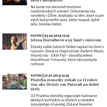
skrytý autoportrét
Na konte má obrovské množstvo
medzinárodných ocenení. Dokumentarista,
narodený v Žiline, dotýkajúci sa tém, ktoré sú pre
iných buď priveľké sústo, alebo naopak, úplné
tabu. Jaroslav Vojtek.
| 03.02.2014 12:22
KULTÚRA
Jelena Horváthová a jej Smrť v ružovom
Žilinský rodák Ľubomír Feldek napísal hru Smrť v
ružovom, ktorej sa chopil režisér Vladimír Mores.
Hlavnú rolu - Edith Piaf - obsadila Jelena
Horváthová–Tichavská, ktorá nám poskytla
rozhovor.
| 27.01.2014 13:25
KULTÚRA
Priatelia stonožky získali za 12 rokov
viac ako 50-tisíc eur. Putovali na dobré
účely
OZ Priatelia stonožky organizuje maľovanie
detských pohľadníc na školách a následne
zabezpečuje ich predaj. Získané finančné