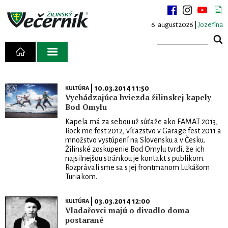
6. august 2026 |
Jozefína
| 10.03.2014 11:50
KULTÚRA
Vychádzajúca hviezda žilinskej kapely
Bod Omylu
Kapela má za sebou už súťaže ako FAMAT 2013,
Rock me fest 2012, víťazstvo v Garage fest 2011 a
množstvo vystúpení na Slovensku a v Česku.
Žilinské zoskupenie Bod Omylu tvrdí, že ich
najsilnejšou stránkou je kontakt s publikom.
Rozprávali sme sa s jej frontmanom Lukášom
Turiakom.
| 03.03.2014 12:00
KULTÚRA
Vladařovci majú o divadlo doma
postarané