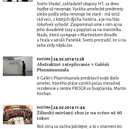
Sveťo Vladař, zakladateľ skupiny HT, sa dnes
hudbe už nevenuje. Vyrába umelecké predmety
alebo podľa seba renovuje tie staré - má totiž
rád veci, z ktorých dýcha história, a je mu ľúto
čokoľvek vyhodiť. Zaspomínali sme s ním aj na
jeho divadelné časy a popýtali sa na manželku
Naďu, ktorá vystupuje v Martinskom divadle
a hrala v seriáli Panelák. Sveťo prezradil, že si na
seba vždy nájdu čas.
| 24.02.2014 12:28
KULTÚRA
Abstraktné zatepľovanie v Galérii
Plusmínusnula
V Galérii Plusmínusnula predstavil svoje dielo
umelec, ktorého práce vznikli počas mesačnej
rezidencie v centre PROGR vo Švajčiarsku. Martin
Kochan.
| 24.02.2014 11:44
KULTÚRA
Žilinský miešaný zbor je na scéne už 60
rokov
Rok 2014 sa začína jubilejne, a to v znamení 60.