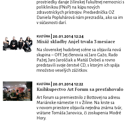
prostriedky daruje žilinskej Fakultnej nemocnici s
poliklinikou (FNsP) na kúpu nových
zdravotníckych prístrojov. Predsedníčka OZ
Daniela Popluhárová nám prezradila, ako sa im
v súčasnosti darí.
| 20.01.2014 12:24
KULTÚRA
Mixáž skladby Anjel trvala 3 mesiace
Na slovenskej hudobnej scéne sa objavila nová
skupina – OFF. Jej členovia sú Jaro Gažo, Rado
Pažej, Juro Jaroščiak a Matúš Dobeš a rovno
predstavili svoje čerstvé CD, s ktorým ich spája
množstvo veselých zážitkov.
| 20.01.2014 12:22
KULTÚRA
Kníhkupectvo Art Forum sa presťahovalo
Art Forum sa premiestnilo z Bottovej na adresu
Mariánske námestie 11 v Žiline. Na krste sa
v novom priestore objavila nejedna známa tvár,
vrátane Tomáša Janovica, či zoskupenia Modré
Hory.