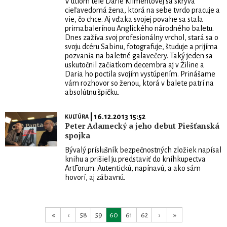
V útlom tele Darie Klimentovej sa skrýva
cieľavedomá žena, ktorá na sebe tvrdo pracuje a
vie, čo chce. Aj vďaka svojej povahe sa stala
primabalerínou Anglického národného baletu.
Dnes zažíva svoj profesionálny vrchol, stará sa o
svoju dcéru Sabinu, fotografuje, študuje a prijíma
pozvania na baletné galavečery. Taký jeden sa
uskutočnil začiatkom decembra aj v Žiline a
Daria ho poctila svojím vystúpením. Prinášame
vám rozhovor so ženou, ktorá v balete patrí na
absolútnu špičku.
| 16.12.2013 15:52
KULTÚRA
Peter Adamecký a jeho debut Piešťanská
spojka
Bývalý príslušník bezpečnostných zložiek napísal
knihu a prišiel ju predstaviť do kníhkupectva
ArtForum. Autentickú, napínavú, a ako sám
hovorí, aj zábavnú.
«
‹
58
59
60
61
62
›
»