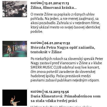
| 13.01.2014 11:13
KULTÚRA
Žilina, filmovaná kráska...
O meste Žiline sa popísalo z rôznych uhlov
pohľadu. Na jeden, a nie menej zaujímavý, sa
akosi pozabudlo. Zahrala si v nejednom filme,
ktorý ukázal mesto vo svojej časovej identickej
podobe.
| 06.01.2014 11:52
KULTÚRA
Hviezda Petra Nagya opäť zažiarila,
tentokrát v Žiline
Po niekoľkých rokoch sa slovenský spevák Peter
Nagy zastavil pred Vianocami v Žiline a v klube
SMERR MUSIC CLUB odohral svoj live koncert,
čím znova potvrdil zaradenie do slovenskej
hudobnej špičky. Počas prestávok medzi
piesňami zabavil publikum nejedným vtipom.
| 16.12.2013 15:56
KULTÚRA
Daria Klimentová: Primabalerínou som
sa stala vďaka tvrdej práci