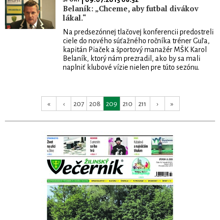
Belaník: „Chceme, aby futbal divákov
lákal.“
Na predsezónnej tlačovej konferencii predostreli
ciele do nového súťažného ročníka tréner Guľa,
kapitán Piaček a športový manažér MŠK Karol
Belaník, ktorý nám prezradil, ako by sa mali
naplniť klubové vízie nielen pre túto sezónu.
«
‹
207
208
209
210
211
›
»