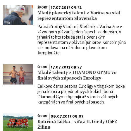
| 17.07.2013 09:32
ŠPORT
Mladý plavecký talent z Varína sa stal
reprezentantom Slovenska
Pätnásťročný Vladimír Štefánik z Varína žne v
závodnom plávaní jeden úspech za druhým. V
januári tohto roku sa stal slovenským
reprezentantom v plávaní juniorov. Koncom júna
zas bodoval na národnom plaveckom
šampionáte.
| 17.07.2013 09:27
ŠPORT
Mladé talenty z DIAMOND GYMU vo
finálových zápasoch Euroligy
Celkovo ôsma sezóna Euroligy v thajskom boxe
je na konci a po jednotlivých kolách borci
Diamond Gymu figurujú až v troch váhových
kategóriách vo finálových zápasoch.
| 09.07.2013 09:07
ŠPORT
Kotrčiná Lúčka – víťaz II. triedy ObFZ
Žilina