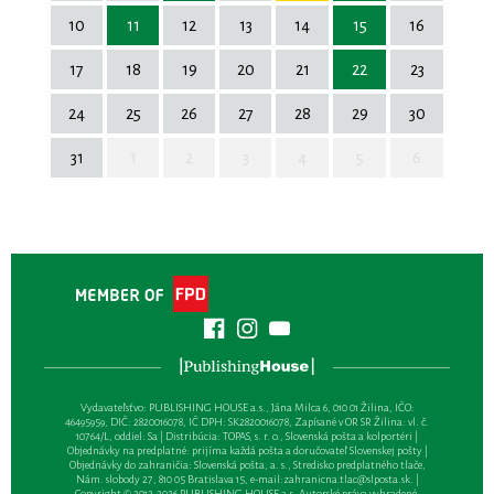
10
11
12
13
14
15
16
17
18
19
20
21
22
23
24
25
26
27
28
29
30
31
1
2
3
4
5
6
Vydavateľsťvo: PUBLISHING HOUSE a.s., Jána Milca 6, 010 01 Žilina, IČO:
46495959, DIČ: 2820016078, IČ DPH: SK2820016078, Zapísané v OR SR Žilina: vl. č.
10764/L, oddiel: Sa | Distribúcia: TOPAS, s. r. o., Slovenská pošta a kolportéri |
Objednávky na predplatné: prijíma každá pošta a doručovateľ Slovenskej pošty |
Objednávky do zahraničia: Slovenská pošta, a. s., Stredisko predplatného tlače,
Nám. slobody 27, 810 05 Bratislava 15, e-mail:
zahranicna.tlac@slposta.sk
. |
Copyright © 2012-2026 PUBLISHING HOUSE a.s. Autorské práva vyhradené.