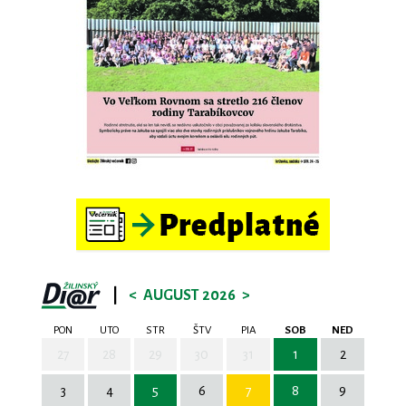
|
<
AUGUST 2026
>
PON
UTO
STR
ŠTV
PIA
SOB
NED
27
28
29
30
31
1
2
3
4
5
6
7
8
9