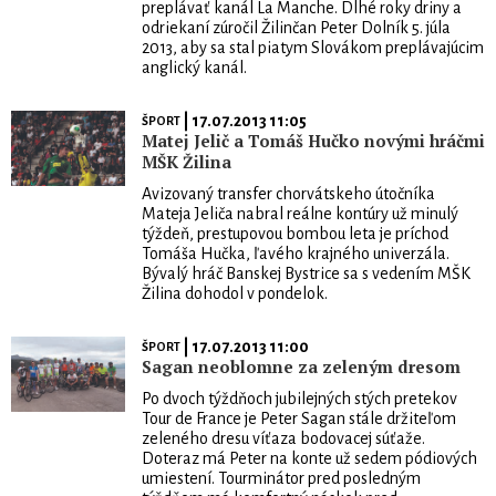
preplávať kanál La Manche. Dlhé roky driny a
odriekaní zúročil Žilinčan Peter Dolník 5. júla
2013, aby sa stal piatym Slovákom preplávajúcim
anglický kanál.
| 17.07.2013 11:05
ŠPORT
Matej Jelič a Tomáš Hučko novými hráčmi
MŠK Žilina
Avizovaný transfer chorvátskeho útočníka
Mateja Jeliča nabral reálne kontúry už minulý
týždeň, prestupovou bombou leta je príchod
Tomáša Hučka, ľavého krajného univerzála.
Bývalý hráč Banskej Bystrice sa s vedením MŠK
Žilina dohodol v pondelok.
| 17.07.2013 11:00
ŠPORT
Sagan neoblomne za zeleným dresom
Po dvoch týždňoch jubilejných stých pretekov
Tour de France je Peter Sagan stále držiteľom
zeleného dresu víťaza bodovacej súťaže.
Doteraz má Peter na konte už sedem pódiových
umiestení. Tourminátor pred posledným