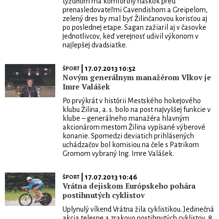
týždňom má komfortný náskok pred
prenasledovateľmi Cavendishom a Greipelom,
zelený dres by mal byť Žilinčanovou korisťou aj
po poslednej etape. Sagan zažiaril aj v časovke
jednotlivcov, keď verejnosť udivil výkonom v
najlepšej dvadsiatke.
| 17.07.2013 10:52
ŠPORT
Novým generálnym manažérom Vlkov je
Imre Valášek
Po prvýkrát v histórii Mestského hokejového
klubu Žilina, a. s. bolo na post najvyššej funkcie v
klube – generálneho manažéra hlavným
akcionárom mestom Žilina vypísané výberové
konanie. Spomedzi deviatich prihlásených
uchádzačov bol komisiou na čele s Patrikom
Gromom vybraný Ing. Imre Valášek.
| 17.07.2013 10:46
ŠPORT
Vrátna dejiskom Európskeho pohára
postihnutých cyklistov
Uplynulý víkend Vrátna žila cyklistikou. Jedinečná
akcia telesne a zrakovo postihnutých cyklistov, 8.