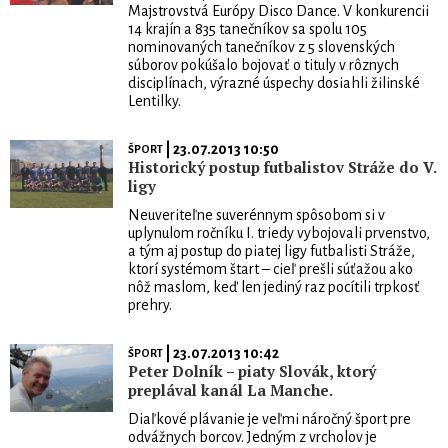
Majstrovstvá Európy Disco Dance. V konkurencii
14 krajín a 835 tanečníkov sa spolu 105
nominovaných tanečníkov z 5 slovenských
súborov pokúšalo bojovať o tituly v rôznych
disciplínach, výrazné úspechy dosiahli žilinské
Lentilky.
| 23.07.2013 10:50
ŠPORT
Historický postup futbalistov Stráže do V.
ligy
Neuveriteľne suverénnym spôsobom si v
uplynulom ročníku I. triedy vybojovali prvenstvo,
a tým aj postup do piatej ligy futbalisti Stráže,
ktorí systémom štart – cieľ prešli súťažou ako
nôž maslom, keď len jediný raz pocítili trpkosť
prehry.
| 23.07.2013 10:42
ŠPORT
Peter Dolník – piaty Slovák, ktorý
preplával kanál La Manche.
Diaľkové plávanie je veľmi náročný šport pre
odvážnych borcov. Jedným z vrcholov je