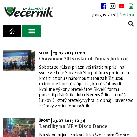
7. august 2026 |
Štefánia
| 23.07.2013 11:00
ŠPORT
Oravaman 2013 ovládol Tomáš Jurkovič
Sobotu 20. júla si priaznivci triatlonu prišli na
svoje v 2.kole Slovenského pohára v pretekoch
kros triatlonu s náročnou traťou zahŕňajúcou
extrémne horské stúpania, ktoré sľubovali
kvalitné výkony pretekárov. Skvelú formu
potvrdil príslušník klubu Nereus Žilina Tomáš
Jurkovič, ktorý preteky vyhral a obhájil prvenstvo
z Oravy z minulého ročníka.
| 23.07.2013 10:54
ŠPORT
Lentilky na ME v Disco Dance
Na sklonku júna sa konali vo švédskom Őrebre