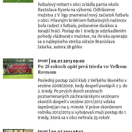
Futbalový reštart v obci zvládla partia okolo
Rastislava Kyselu na výbornú. Odhlásenie
mužstva z V. ligy znamenal nový začiatok futbalu
v obci. Hlavným kritériom futbalových našincov
bola radosť z futbalu, pobavenie divákov a
tunajší hráči. Postup do I. triedy je odzrkadlením
pohody vládnucej v mužstve, na ihrisku opierajúc
sa o najlepšieho strelca súťaže Branislava
Jašurka, autora 28 gólov.
| 09.07.2013 09:00
ŠPORT
Po 25 rokoch opäť prvá trieda vo Veľkom
Rovnom
Posledný postup zažil klub z Veľkého Rovného v
sezóne 2008/2009, kedy dospelí postúpili z 3. do
2. triedy. Po prvých dvoch sezónach
poznamenaných záchranárskymi sezónami
skončili dospelí v sezóne 2011/2012 vďaka
úspešnej jari na 5. mieste. V práve skončenom
ročníku 2012/2013 si vybojovali muži postup do 1.
triedy, ktorá sa v obci nehrala 25 rokoV.
| 09.07.2013 08:52
ŠPORT