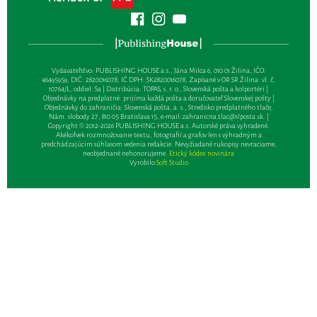
Vydavateľsťvo: PUBLISHING HOUSE a.s., Jána Milca 6, 010 01 Žilina, IČO:
46495959, DIČ: 2820016078, IČ DPH: SK2820016078, Zapísané v OR SR Žilina: vl. č.
10764/L, oddiel: Sa | Distribúcia: TOPAS, s. r. o., Slovenská pošta a kolportéri |
Objednávky na predplatné: prijíma každá pošta a doručovateľ Slovenskej pošty |
Objednávky do zahraničia: Slovenská pošta, a. s., Stredisko predplatného tlače,
Nám. slobody 27, 810 05 Bratislava 15, e-mail:
zahranicna.tlac@slposta.sk
. |
Copyright © 2012-2026 PUBLISHING HOUSE a.s. Autorské práva vyhradené.
Akékoľvek rozmnožovanie textu, fotografií a grafov len s výhradným a
predchádzajúcim súhlasom vedenia redakcie. Nevyžiadané rukopisy nevraciame,
neobjednané nehonorujeme.
Etický kódex novinára
Vyrobilo
Soft Studio