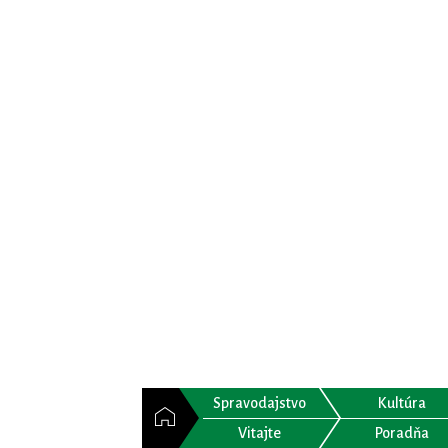
Spravodajstvo
Kultúra
Vitajte
Poradňa