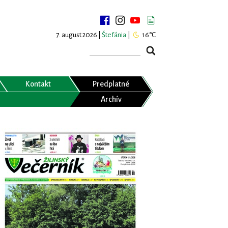
7. august 2026 |
Štefánia
|
16°C
Kontakt
Predplatné
Archív