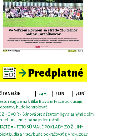
ČÍTANEJŠIE
24H
3 DNI
7 DNÍ
sto reaguje na kritiku Bulváru: Práce pokračujú,
dostatky bude kontrolovať
ZHOVOR - Bánová pred štartom ligy s jasnými cieľmi:
m nebudujeme iba na jeden ročník
TAJTE ♥ - TOTO SÚ MALÉ POKLADY ZO ŽILINY
ojekt Ľudia a hrady bude pokračovať aj v roku 2027