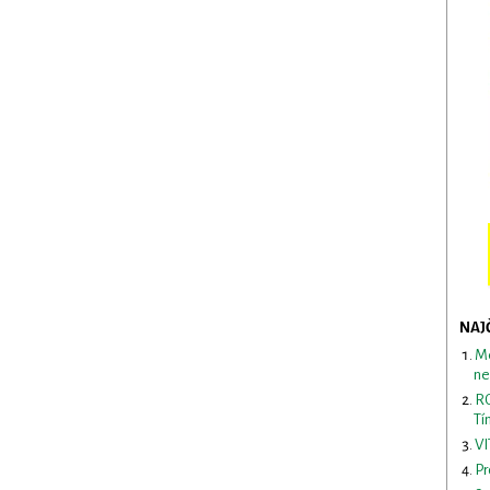
NAJ
Me
ne
RO
Tí
VI
Pr