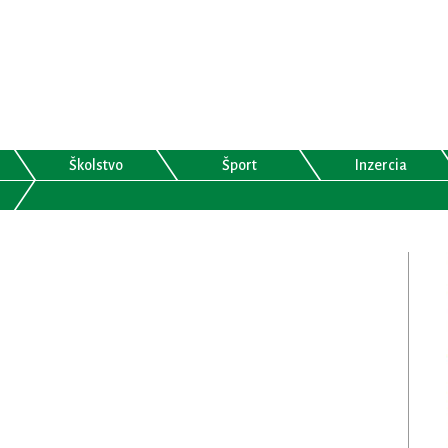
Školstvo
Šport
Inzercia