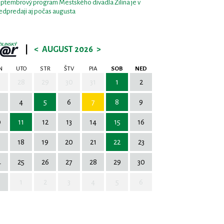
ptembrový program Mestského divadla Žilina je v
edpredaji aj počas augusta
|
<
AUGUST 2026
>
N
UTO
STR
ŠTV
PIA
SOB
NED
7
28
29
30
31
1
2
4
5
6
7
8
9
0
11
12
13
14
15
16
7
18
19
20
21
22
23
4
25
26
27
28
29
30
1
2
3
4
5
6